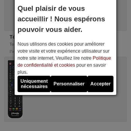
Quel plaisir de vous
i
Recherche Avancée
accueillir ! Nous espérons
Assistant de recherche
pouvoir vous aider.
Télécommandes de rechange INTERCROSS
Nous utilisons des cookies pour améliorer
Toutes ces télécommandes de remplacement possèdent
votre visite et votre expérience utilisateur sur
l'intégralité des fonctions de la télécommande d'origine
notre site internet. Veuillez lire notre
Politique
Télécommande équivalente
de confidentialité et cookies
pour en savoir
INTERCROSS ICXSTB 500-41-01
plus.
Disponible en stock
20,50 €
(TVA incluse)
Uniquement
Personnaliser
Accepter
INTERCROSS
nécessaires
Pour ICXSTB 500-41-01