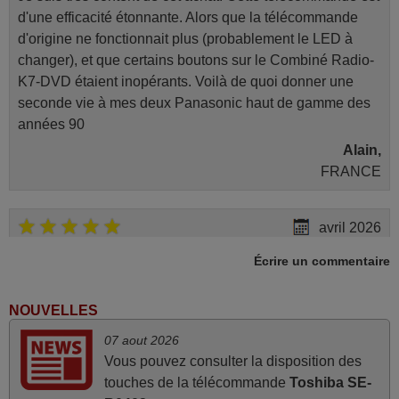
d'une efficacité étonnante. Alors que la télécommande
d'origine ne fonctionnait plus (probablement le LED à
changer), et que certains boutons sur le Combiné Radio-
K7-DVD étaient inopérants. Voilà de quoi donner une
seconde vie à mes deux Panasonic haut de gamme des
années 90
Alain,
FRANCE
avril 2026
Ravie de voir que ma commande effectuée a 13h30est
Écrire un commentaire
deja traitée et expédiée Je vous en remercie d’avance et
attend la réception Encore merci
NOUVELLES
Jacqueline,
07 aout 2026
FRANCE
Vous pouvez consulter la disposition des
touches de la télécommande
Toshiba SE-