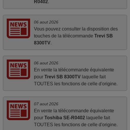
juin 2026
R0402
.
Parfait.. je recommande..!
Joel,
06 aout 2026
FRANCE
Vous pouvez consulter la disposition des
touches de la télécommande
Trevi SB
8300TV
.
mai 2026
Concerne la télécommande de remplacement pour le
vidéo projecteur Wimius P20. Un avis provisoire avait été
06 aout 2026
émis car le délai de 24h était dépassé, néanmoins j'ai
En vente la télécommande équivalente
reçu la télécommande au cours du 3ème jour ouvré,
pour
Trevi SB 8300TV
laquelle fait
compatible avec mon besoin. Concernant la
TOUTES les fonctions de celle d'origine.
fonctionnalité de la télécommande, le produit tient sa
promesse. Le document permet de connaître facilement
la fonction des différentes touches. De plus, elle est
07 aout 2026
En vente la télécommande équivalente
directement utilisable moyennant l'insertion des 2 piles
pour
Toshiba SE-R0402
laquelle fait
fournies.
TOUTES les fonctions de celle d'origine.
JEAN,