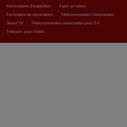
Ravie de voir que ma commande effectuée a 13h30est
Informations d'expédition
Faire un retour
deja traitée et expédiée Je vous en remercie d’avance et
Formulaire de rétractation
Télécommandes Universelles
attend la réception Encore merci
Smart TV
Télécommandes universelles pour 5 €
Jacqueline,
Télécom. pour hôtels
FRANCE