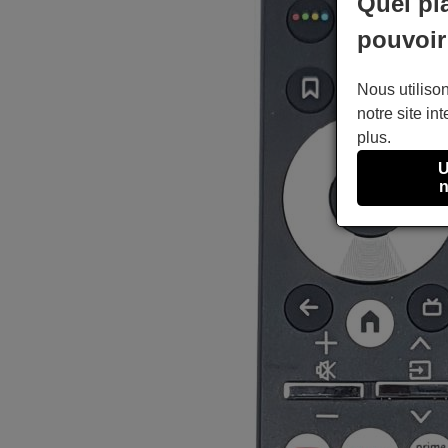
Quel pl
pouvoir
Nous utilison
notre site int
plus.
U
n