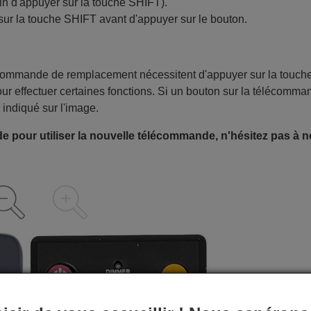
in d'appuyer sur la touche SHIFT).
sur la touche SHIFT avant d'appuyer sur le bouton.
écommande de remplacement nécessitent d'appuyer sur la touch
ur effectuer certaines fonctions. Si un bouton sur la télécomma
 indiqué sur l'image.
e pour utiliser la nouvelle télécommande, n'hésitez pas à 