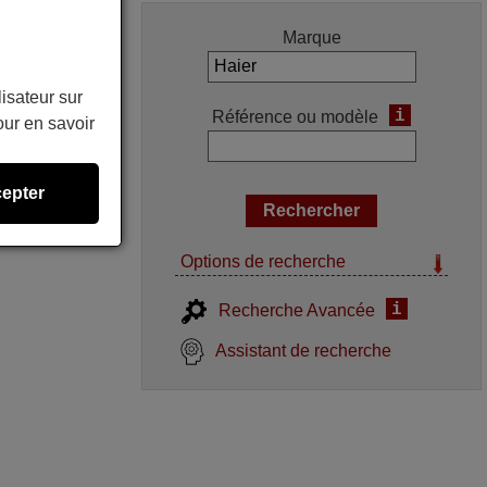
Marque
lisateur sur
i
Référence ou modèle
ur en savoir
epter
Options de recherche
i
Recherche Avancée
Assistant de recherche