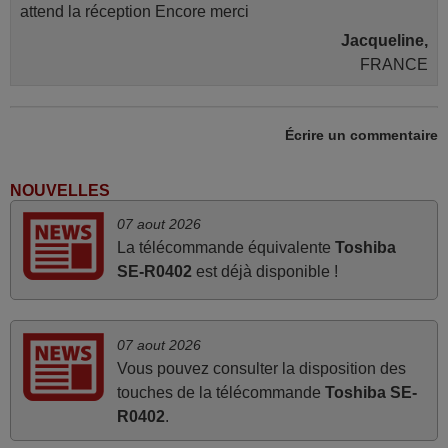
attend la réception Encore merci
Jacqueline,
FRANCE
mars 2026
Écrire un commentaire
Je suis très content de cet achat. Cette télécommande est
d'une efficacité étonnante. Alors que la télécommande
NOUVELLES
d'origine ne fonctionnait plus (probablement le LED à
07 aout 2026
changer), et que certains boutons sur le Combiné Radio-
La télécommande équivalente
Toshiba
K7-DVD étaient inopérants. Voilà de quoi donner une
SE-R0402
est déjà disponible !
seconde vie à mes deux Panasonic haut de gamme des
années 90
Alain,
07 aout 2026
FRANCE
Vous pouvez consulter la disposition des
touches de la télécommande
Toshiba SE-
R0402
.
juin 2026