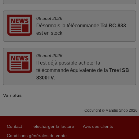
juin 2026
05 aout 2026
Parfait.. je recommande..!
Désormais la télécommande
Tcl RC-833
Joel,
est en stock.
FRANCE
06 aout 2026
mars 2026
Il est déjà possible acheter la
Tout bien.
télécommande équivalente de la
Trevi SB
8300TV
.
Pascal,
FRANCE
Voir plus
mars 2026
Copyright © Mandis Shop 2026
La telecommande fonctionne tres bien, et service rapide
super.
Contact
Télécharger la facture
Avis des clients
Frank,
Conditions générales de vente