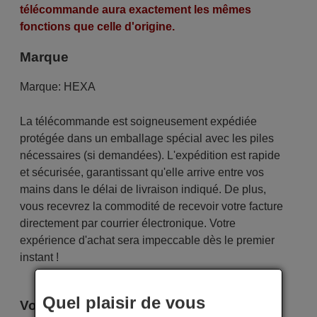
télécommande aura exactement les mêmes
fonctions que celle d'origine.
Marque
Marque:
HEXA
La télécommande est soigneusement expédiée
protégée dans un emballage spécial avec les piles
nécessaires (si demandées). L'expédition est rapide
et sécurisée, garantissant qu'elle arrive entre vos
mains dans le délai de livraison indiqué. De plus,
vous recevrez la commodité de recevoir votre facture
directement par courrier électronique. Votre
expérience d'achat sera impeccable dès le premier
instant !
Quel plaisir de vous
Voici certains modèles qui utilisent cette