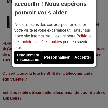
télécommande
accueillir ! Nous espérons
pouvoir vous aider.
HEXA 6390
Alimentation : 2 piles type AAA
Pile alcaline type AAA LR06 tension 1,5 V utilisée
Nous utilisons des cookies pour améliorer
dans la grande majorité de télécommandes.
votre visite et votre expérience utilisateur sur
notre site internet. Veuillez lire notre
Politique
de confidentialité et cookies
pour en savoir
FOIRE AUX QUESTIONS
plus.
Si j'achète la télécommande, dois-je faire quelque chose
de plus ou fonctionne-t-elle directement sans y mettre
Uniquement
Personnaliser
Accepter
nécessaires
aucun code?
Ça sert à quoi la touche Shift de la télécommande
équivalente ?
Est-il possible utiliser cette télécommande pour d'autres
appareils?