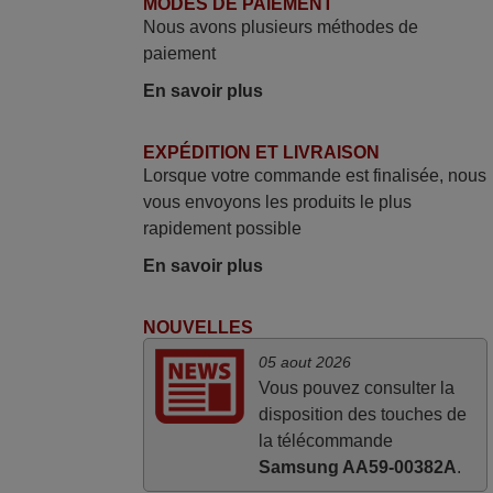
MODES DE PAIEMENT
mars 2026
Nous avons plusieurs méthodes de
Tout bien.
paiement
Pascal,
En savoir plus
FRANCE
EXPÉDITION ET LIVRAISON
mars 2026
Lorsque votre commande est finalisée, nous
vous envoyons les produits le plus
La telecommande fonctionne tres bien, et
rapidement possible
service rapide super.
Frank,
En savoir plus
FRANCE
NOUVELLES
mars 2026
05 aout 2026
Vous pouvez consulter la
Super Service
disposition des touches de
Mario,
la télécommande
AUTRICHE
Samsung AA59-00382A
.