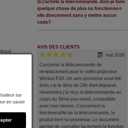
Si j'achète la télécommande, dois-je faire
quelque chose de plus ou fonctionne-t-
elle directement sans y mettre aucun
code?
AVIS DES CLIENTS
ndiqué.
mai 2026
achat
Concerne la télécommande de
remplacement pour le vidéo projecteur
Wimius P20. Un avis provisoire avait été
émis car le délai de 24h était dépassé,
néanmoins j'ai reçu la télécommande au
lisateur sur
5 TOP
cours du 3ème jour ouvré, compatible
ur en savoir
avec mon besoin. Concernant la
EON32
fonctionnalité de la télécommande, le
W82-
produit tient sa promesse. Le document
epter
permet de connaître facilement la fonction