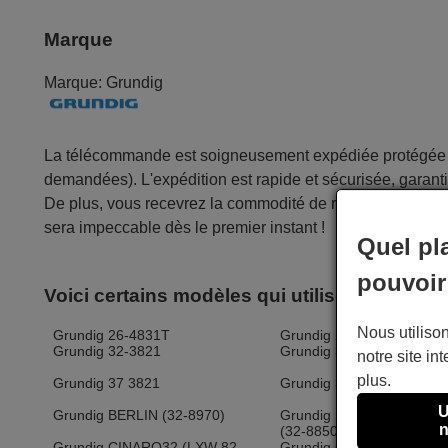
Marque
Marque:
Grundig
La télécommande est soigneusement expédiée protégée d
demandées). L'expédition est rapide et sécurisée, garantis
De plus, vous recevrez la commodité de recevoir votre fac
sera impeccable dès le premier instant !
Quel pl
pouvoir
Voici certains modèles qui utilisent cette 
Nous utilison
Grundig 26-4831T
Grundig 26-6832TECO
Grundig 32-3821
Grundig 32-4820
notre site int
plus.
Grundig 37 3821
Grundig 37-6832 DVB-T
U
Grundig BERLIN (32-8970)
Grundig BERLIN 32-8850
n
(32-8850 T)
Grundig CINARO32 (LXW 82-
Grundig CINEMO 40 (LX