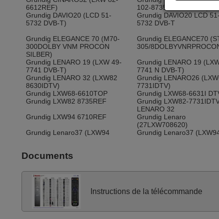
6612REF)
102-8735 REF BLACK)
Grundig DAVIO20 (LCD 51-
Grundig DAVIO20 LCD 51
5732 DVB-T)
5732 DVB-T
Grundig ELEGANCE 70 (M70-
Grundig ELEGANCE70 (S
300DOLBY VNM PROCON
305/8DOLBYVNRPROCO
SILBER)
Grundig LENARO 19 (LXW 49-
Grundig LENARO 19 (LXW
7741 DVB-T)
7741 N DVB-T)
Grundig LENARO 32 (LXW82
Grundig LENARO26 (LXW
8630IDTV)
7731IDTV)
Grundig LXW68-6610TOP
Grundig LXW68-6631I DT
Grundig LXW82 8735REF
Grundig LXW82-7731IDT
LENARO 32
Grundig LXW94 6710REF
Grundig Lenaro
(27LXW708620)
Grundig Lenaro37 (LXW94
Grundig Lenaro37 (LXW9
7731I DTV)
8620 DOLBY)
Grundig Lenaro37
Grundig M55 420 8 DOLB
Documents
(LXW948640FHD)
Grundig M70-300 DOLBY
Grundig M842128 DOLBY
VNMANTHRAZIT
Grundig MF7266108I DTV
Grundig MFW70 5610RE
Grundig MFW82-5310 / 8
Grundig MFW82-7622RE
Instructions de la télécommande
DOLBY VNMPROCON
Grundig MONACO 32 LXW 82-
Grundig MW70-150 / 8 D
9732 DL (TV / DR)
VNAPROCONS
Grundig ST70 300 8 DOLBY
Grundig ST70-300 / 8 DO