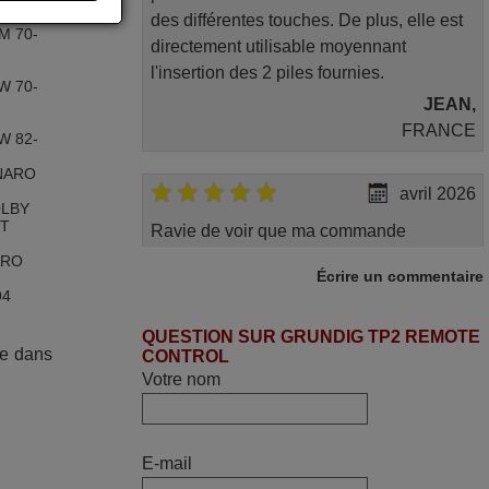
des différentes touches. De plus, elle est
M 70-
directement utilisable moyennant
l'insertion des 2 piles fournies.
W 70-
JEAN,
FRANCE
W 82-
ENARO
avril 2026
OLBY
BT
Ravie de voir que ma commande
effectuée a 13h30est deja traitée et
ARO
Écrire un commentaire
expédiée Je vous en remercie d’avance
94
et attend la réception Encore merci
OLBY
QUESTION SUR GRUNDIG TP2 REMOTE
Jacqueline,
ée dans
CONTROL
V
FRANCE
Votre nom
EF
W 82-
mars 2026
REF
E-mail
Je suis très content de cet achat. Cette
831T