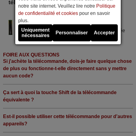
télécommande
notre site internet. Veuillez lire notre
Politique
de confidentialité et cookies
pour en savoir
Gronic 28 M 299 T
plus.
Alimentation : 2 piles type AAA
Uniquement
Pile alcaline type AAA LR06 tension 1,5 V utilisée
Personnaliser
Accepter
nécessaires
dans la grande majorité de télécommandes.
FOIRE AUX QUESTIONS
Si j'achète la télécommande, dois-je faire quelque chose
de plus ou fonctionne-t-elle directement sans y mettre
aucun code?
Ça sert à quoi la touche Shift de la télécommande
équivalente ?
Est-il possible utiliser cette télécommande pour d'autres
appareils?