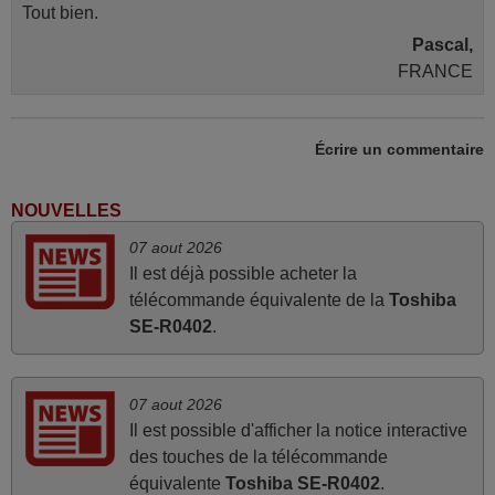
Tout bien.
Pascal,
FRANCE
mai 2026
Écrire un commentaire
Concerne la télécommande de remplacement pour le
vidéo projecteur Wimius P20. Un avis provisoire avait été
NOUVELLES
émis car le délai de 24h était dépassé, néanmoins j'ai
07 aout 2026
reçu la télécommande au cours du 3ème jour ouvré,
Il est déjà possible acheter la
compatible avec mon besoin. Concernant la
télécommande équivalente de la
Toshiba
fonctionnalité de la télécommande, le produit tient sa
SE-R0402
.
promesse. Le document permet de connaître facilement
la fonction des différentes touches. De plus, elle est
directement utilisable moyennant l'insertion des 2 piles
07 aout 2026
fournies.
Il est possible d'afficher la notice interactive
JEAN,
des touches de la télécommande
FRANCE
équivalente
Toshiba SE-R0402
.