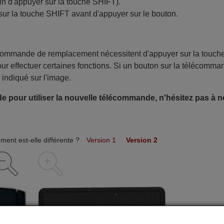
in d'appuyer sur la touche SHIFT).
sur la touche SHIFT avant d'appuyer sur le bouton.
écommande de remplacement nécessitent d'appuyer sur la touch
ur effectuer certaines fonctions. Si un bouton sur la télécomma
 indiqué sur l'image.
e pour utiliser la nouvelle télécommande, n'hésitez pas à 
ent est-elle différente ?
Version 1
Version 2