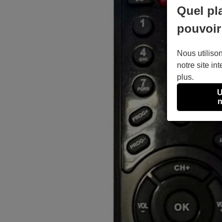
Quel pl
pouvoir
Nous utilison
notre site int
plus.
U
n