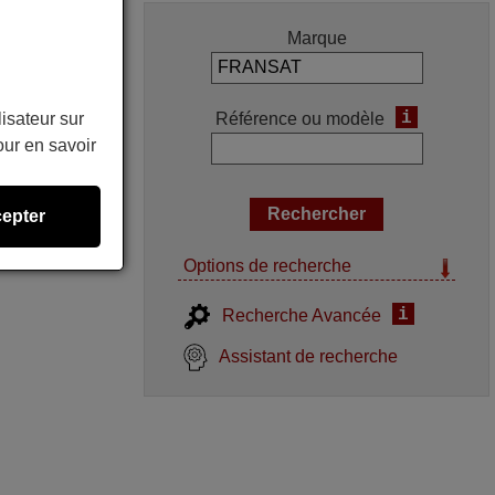
Marque
i
Référence ou modèle
lisateur sur
ur en savoir
epter
Options de recherche
i
Recherche Avancée
Assistant de recherche