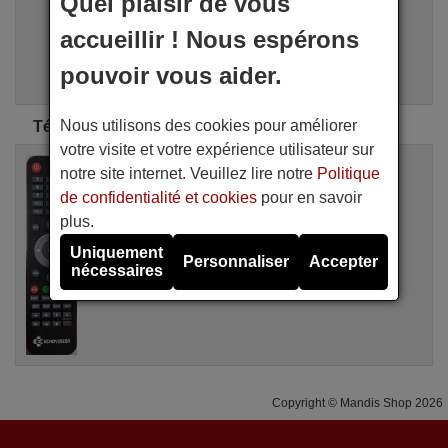
Quel plaisir de vous
i
Recherche Avancée
accueillir ! Nous espérons
Assistant de recherche
pouvoir vous aider.
Nous utilisons des cookies pour améliorer
Télécommandes d'origine Echovision
votre visite et votre expérience utilisateur sur
Télécommande d'origine
notre site internet. Veuillez lire notre
Politique
ECHOVISION TASSILI
de confidentialité et cookies
pour en savoir
Non disponible
(voir télécommandes équivalentes disponibles)
plus.
Echovision
Uniquement
Personnaliser
Accepter
nécessaires
Copyright © Mandis Shop 2026