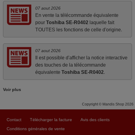
07 aout 2026
mars 2026
En vente la télécommande équivalente
Super Service
pour
Toshiba SE-R0402
laquelle fait
TOUTES les fonctions de celle d'origine.
Mario,
AUTRICHE
07 aout 2026
mars 2026
Il est possible d'afficher la notice interactive
des touches de la télécommande
Je suis très content de cet achat. Cette télécommande est
équivalente
Toshiba SE-R0402
.
d'une efficacité étonnante. Alors que la télécommande
d'origine ne fonctionnait plus (probablement le LED à
changer), et que certains boutons sur le Combiné Radio-
Voir plus
K7-DVD étaient inopérants. Voilà de quoi donner une
seconde vie à mes deux Panasonic haut de gamme des
Copyright © Mandis Shop 2026
années 90
Alain,
Contact
Télécharger la facture
Avis des clients
FRANCE
Conditions générales de vente