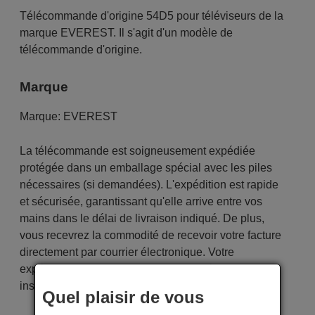
Télécommande d'origine 54D5 pour téléviseurs de la
marque EVEREST. Il s'agit d'un modèle de
télécommande d'origine.
Marque
Marque:
EVEREST
La télécommande est soigneusement expédiée
protégée dans un emballage spécial avec les piles
nécessaires (si demandées). L'expédition est rapide
et sécurisée, garantissant qu'elle arrive entre vos
mains dans le délai de livraison indiqué. De plus,
vous recevrez la commodité de recevoir votre facture
directement par courrier électronique. Votre
expérience d'achat sera impeccable dès le premier
instant !
Quel plaisir de vous