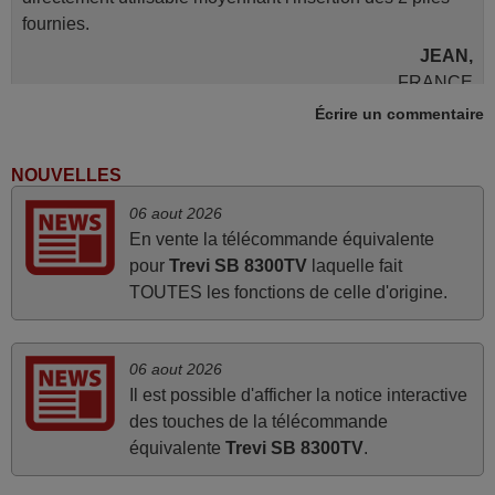
fournies.
JEAN,
FRANCE
Écrire un commentaire
avril 2026
NOUVELLES
Ravie de voir que ma commande effectuée a 13h30est
06 aout 2026
deja traitée et expédiée Je vous en remercie d’avance et
En vente la télécommande équivalente
attend la réception Encore merci
pour
Trevi SB 8300TV
laquelle fait
Jacqueline,
TOUTES les fonctions de celle d'origine.
FRANCE
06 aout 2026
mars 2026
Il est possible d'afficher la notice interactive
Tout bien.
des touches de la télécommande
Pascal,
équivalente
Trevi SB 8300TV
.
FRANCE