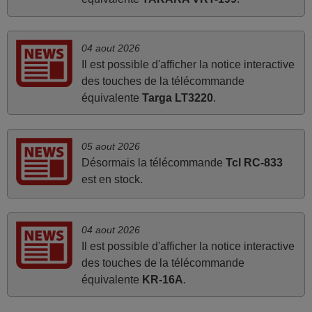
La telecommande fonctionne tres bien, et service rapide
super.
04 aout 2026
Frank,
Il est possible d'afficher la notice interactive
FRANCE
des touches de la télécommande
équivalente
Targa LT3220
.
avril 2026
Ravie de voir que ma commande effectuée a 13h30est
05 aout 2026
deja traitée et expédiée Je vous en remercie d’avance et
Désormais la télécommande
Tcl RC-833
attend la réception Encore merci
est en stock.
Jacqueline,
FRANCE
04 aout 2026
Il est possible d'afficher la notice interactive
mars 2026
des touches de la télécommande
Tout bien.
équivalente
KR-16A
.
Pascal,