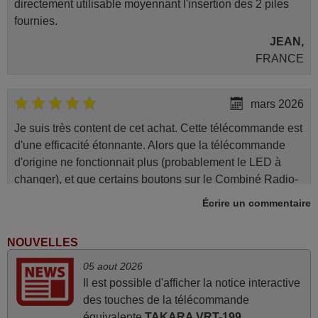
directement utilisable moyennant l'insertion des 2 piles
fournies.
JEAN,
FRANCE
mars 2026
Je suis très content de cet achat. Cette télécommande est
d'une efficacité étonnante. Alors que la télécommande
d'origine ne fonctionnait plus (probablement le LED à
changer), et que certains boutons sur le Combiné Radio-
K7-DVD étaient inopérants. Voilà de quoi donner une
Écrire un commentaire
seconde vie à mes deux Panasonic haut de gamme des
années 90
NOUVELLES
Alain,
05 aout 2026
FRANCE
Il est possible d'afficher la notice interactive
des touches de la télécommande
mars 2026
équivalente
TAKARA VRT-199
.