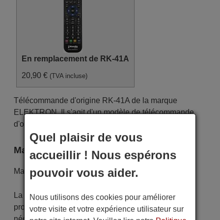
En remplacement de RK-41A
20,90 €
(TVA incluse)
Télécommande d'origine RK-41A de la marque
ELEKTRON. Il s'agit d'un modèle de télécommande
d'origine.
Quel plaisir de vous
Marque
accueillir ! Nous espérons
pouvoir vous aider.
Marque:
ELEKTRON
La télécommande est soigneusement expédiée
Nous utilisons des cookies pour améliorer
protégée dans un emballage spécial avec les piles
votre visite et votre expérience utilisateur sur
nécessaires (si demandées). L'expédition est rapide