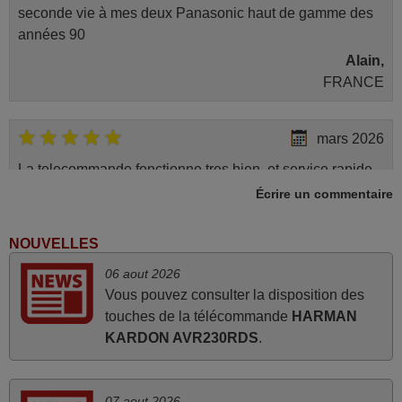
seconde vie à mes deux Panasonic haut de gamme des
années 90
Alain,
FRANCE
mars 2026
La telecommande fonctionne tres bien, et service rapide
super.
Écrire un commentaire
Frank,
FRANCE
NOUVELLES
06 aout 2026
avril 2026
Vous pouvez consulter la disposition des
touches de la télécommande
HARMAN
Ravie de voir que ma commande effectuée a 13h30est
KARDON AVR230RDS
.
deja traitée et expédiée Je vous en remercie d’avance et
attend la réception Encore merci
Jacqueline,
07 aout 2026