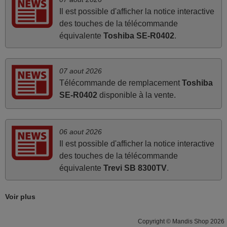
FRANCE
Il est possible d'afficher la notice interactive
des touches de la télécommande
équivalente
Toshiba SE-R0402
.
mars 2026
Tout bien.
07 aout 2026
Pascal,
Télécommande de remplacement
Toshiba
FRANCE
SE-R0402
disponible à la vente.
juin 2026
06 aout 2026
Parfait.. je recommande..!
Il est possible d'afficher la notice interactive
Joel,
des touches de la télécommande
FRANCE
équivalente
Trevi SB 8300TV
.
mai 2026
Voir plus
Concerne la télécommande de remplacement pour le
vidéo projecteur Wimius P20. Un avis provisoire avait été
Copyright © Mandis Shop 2026