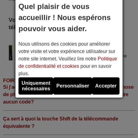
Quel plaisir de vous
accueillir ! Nous espérons
Voici certains modèles qui utilisent cette
télécommande
pouvoir vous aider.
ELEKTRA ET 4014 F HD
Nous utilisons des cookies pour améliorer
Alimentation : 2 piles type AAA
votre visite et votre expérience utilisateur sur
Pile alcaline type AAA LR06 tension 1,5 V utilisée
notre site internet. Veuillez lire notre
Politique
dans la grande majorité de télécommandes.
de confidentialité et cookies
pour en savoir
plus.
FOIRE AUX QUESTIONS
Uniquement
Personnaliser
Accepter
Si j'achète la télécommande, dois-je faire quelque chose
nécessaires
de plus ou fonctionne-t-elle directement sans y mettre
aucun code?
Ça sert à quoi la touche Shift de la télécommande
équivalente ?