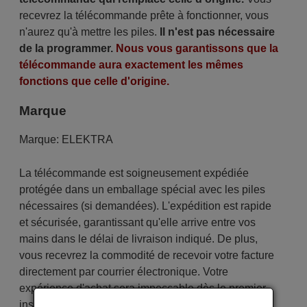
recevrez la télécommande prête à fonctionner, vous
n'aurez qu'à mettre les piles.
Il n'est pas nécessaire
de la programmer.
Nous vous garantissons que la
télécommande aura exactement les mêmes
fonctions que celle d'origine.
Marque
Marque:
ELEKTRA
La télécommande est soigneusement expédiée
protégée dans un emballage spécial avec les piles
nécessaires (si demandées). L'expédition est rapide
et sécurisée, garantissant qu'elle arrive entre vos
mains dans le délai de livraison indiqué. De plus,
vous recevrez la commodité de recevoir votre facture
directement par courrier électronique. Votre
expérience d'achat sera impeccable dès le premier
instant !