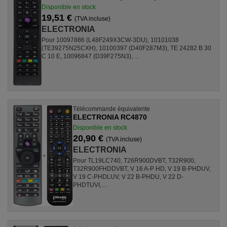
Disponible en stock
19,51 €
(TVA incluse)
ELECTRONIA
Pour 10097886 (L48F249X3CW-3DU), 10101038
(TE39275N25CXH), 10100397 (D40F287M3), TE 24282 B 30
C 10 E, 10096847 (D39F275N3), ...
Télécommande équivalente
ELECTRONIA RC4870
Disponible en stock
20,90 €
(TVA incluse)
ELECTRONIA
Pour TL19LC740, T26R900DVBT, T32R900,
T32R900FHDDVBT, V 16 A-P HD, V 19 B-PHDUV,
V 19 C-PHDLUV, V 22 B-PHDU, V 22 D-
PHDTUVI, ...