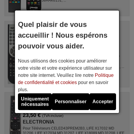
58HAK6151, ...
Quel plaisir de vous
Télécommande équivalente
ELECTRONIA Vestel-RC1900
accueillir ! Nous espérons
Disponible en stock
20,90 €
pouvoir vous aider.
(TVA incluse)
ELECTRONIA
Pour NSI22DVD901, PS19D101W, PS19D101W
Nous utilisons des cookies pour améliorer
10068790, PS26CTD6 10067932, 1006 41 59,
1006 41 60, 1006 41 64, 1006 5190, 1006 66 16, ...
votre visite et votre expérience utilisateur sur
notre site internet. Veuillez lire notre
Politique
de confidentialité et cookies
pour en savoir
plus.
Télécommande d'origine
Uniquement
Personnaliser
Accepter
ELECTRONIA RCA4995 (23389445)
nécessaires
Disponible en stock
23,50 €
(TVA incluse)
ELECTRONIA
Pour Téléviseurs CELED43PREM2B3, LIFE X17032 MD
31206, LIFE X17034 MD 31207, LIFE X18089 MD 31208, LIFE