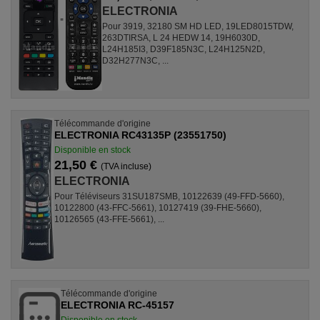
ELECTRONIA
Pour 3919, 32180 SM HD LED, 19LED8015TDW,
263DTIRSA, L 24 HEDW 14, 19H6030D,
L24H185I3, D39F185N3C, L24H125N2D,
D32H277N3C, ...
Télécommande d'origine
ELECTRONIA RC43135P (23551750)
Disponible en stock
21,50 €
(TVA incluse)
ELECTRONIA
Pour Téléviseurs 31SU187SMB, 10122639 (49-FFD-5660),
10122800 (43-FFC-5661), 10127419 (39-FHE-5660),
10126565 (43-FFE-5661), ...
Télécommande d'origine
ELECTRONIA RC-45157
Disponible en stock