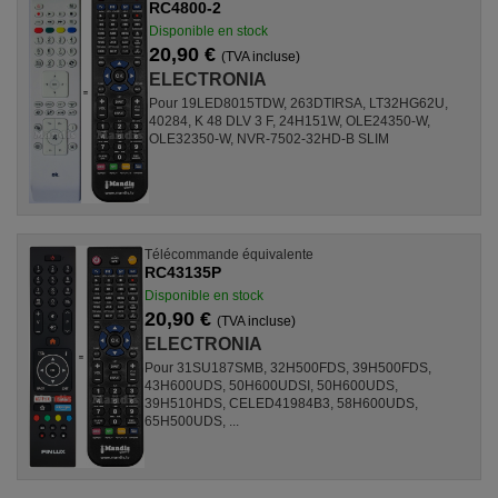
RC4800-2
Disponible en stock
20,90 €
(TVA incluse)
ELECTRONIA
Pour 19LED8015TDW, 263DTIRSA, LT32HG62U,
40284, K 48 DLV 3 F, 24H151W, OLE24350-W,
OLE32350-W, NVR-7502-32HD-B SLIM
Télécommande équivalente
RC43135P
Disponible en stock
20,90 €
(TVA incluse)
ELECTRONIA
Pour 31SU187SMB, 32H500FDS, 39H500FDS,
43H600UDS, 50H600UDSI, 50H600UDS,
39H510HDS, CELED41984B3, 58H600UDS,
65H500UDS, ...