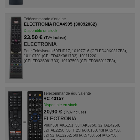
Télécommande d'origine
ELECTRONIA RCA4995 (30092062)
Disponible en stock
23,50 €
(TVA incluse)
ELECTRONIA
Pour Téléviseurs 50FHD17, 10107716 (CELED49K0317B3),
10110701 (CELED43K0817B3), 10111220
(CELED32S0817B3), 10107508 (CELED39S0117B3), ...
Télécommande équivalente
RC-43157
Disponible en stock
20,90 €
(TVA incluse)
ELECTRONIA
Pour 50HAK6151, 58HAK5750, 32HAE4250,
32HAE2250, 50FIT25HAK6150, 43HAK5750,
32F52HAE2252, 50HAK5750, 55HAK5750,