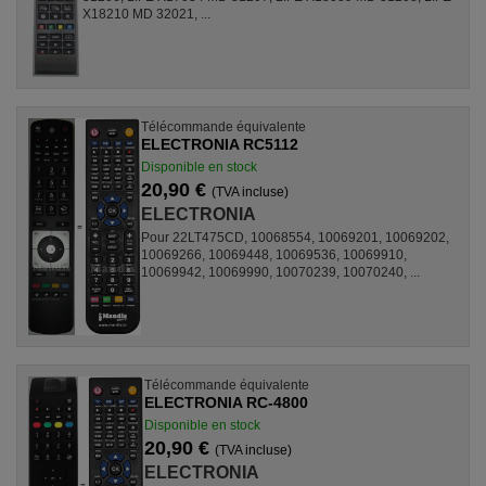
X18210 MD 32021, ...
Télécommande équivalente
ELECTRONIA RC5112
Disponible en stock
20,90 €
(TVA incluse)
ELECTRONIA
Pour 22LT475CD, 10068554, 10069201, 10069202,
10069266, 10069448, 10069536, 10069910,
10069942, 10069990, 10070239, 10070240, ...
Télécommande équivalente
ELECTRONIA RC-4800
Disponible en stock
20,90 €
(TVA incluse)
ELECTRONIA