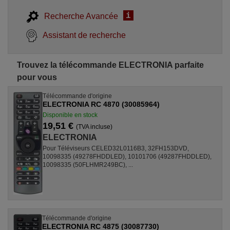
i
Recherche Avancée
Assistant de recherche
Trouvez la télécommande ELECTRONIA parfaite
pour vous
Télécommande d'origine
ELECTRONIA RC 4870 (30085964)
Disponible en stock
19,51 €
(TVA incluse)
ELECTRONIA
Pour Téléviseurs CELED32L0116B3, 32FH153DVD,
10098335 (49278FHDDLED), 10101706 (49287FHDDLED),
10098335 (50FLHMR249BC), ...
Télécommande d'origine
ELECTRONIA RC 4875 (30087730)