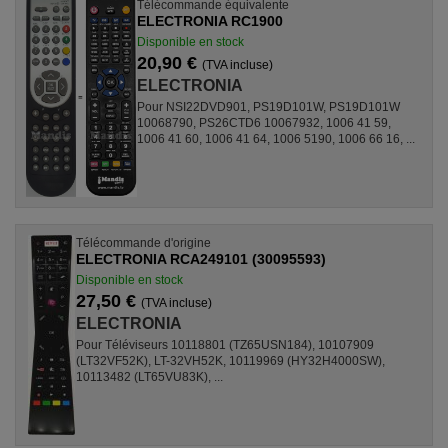
Télécommande équivalente
ELECTRONIA RC1900
Disponible en stock
20,90 €
(TVA incluse)
ELECTRONIA
Pour NSI22DVD901, PS19D101W, PS19D101W
10068790, PS26CTD6 10067932, 1006 41 59,
1006 41 60, 1006 41 64, 1006 5190, 1006 66 16, ...
Télécommande d'origine
ELECTRONIA RCA249101 (30095593)
Disponible en stock
27,50 €
(TVA incluse)
ELECTRONIA
Pour Téléviseurs 10118801 (TZ65USN184), 10107909
(LT32VF52K), LT-32VH52K, 10119969 (HY32H4000SW),
10113482 (LT65VU83K), ...