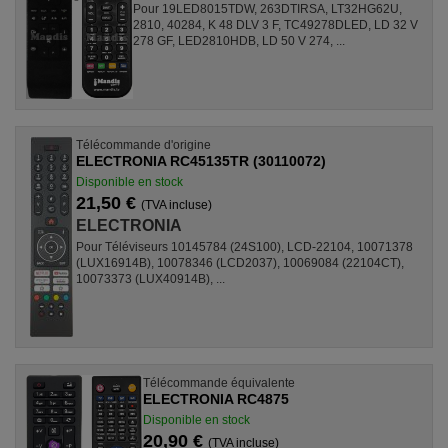
Pour 19LED8015TDW, 263DTIRSA, LT32HG62U,
2810, 40284, K 48 DLV 3 F, TC49278DLED, LD 32 V
278 GF, LED2810HDB, LD 50 V 274, ...
Télécommande d'origine
ELECTRONIA RC45135TR (30110072)
Disponible en stock
21,50 €
(TVA incluse)
ELECTRONIA
Pour Téléviseurs 10145784 (24S100), LCD-22104, 10071378
(LUX16914B), 10078346 (LCD2037), 10069084 (22104CT),
10073373 (LUX40914B), ...
Télécommande équivalente
ELECTRONIA RC4875
Disponible en stock
20,90 €
(TVA incluse)