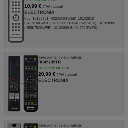
10,99 €
(TVA incluse)
ELECTRONIA
Pour 10129791 (H32J536GWEB), 10132810
(F43J536GWEB), 10132887 (U50L752GWEB), 10132899
(U55L752GWEB), 10132886 (U43L752GWEB), ...
Télécommande équivalente
RC45135TR
Disponible en stock
20,90 €
(TVA incluse)
ELECTRONIA
Télécommande équivalente