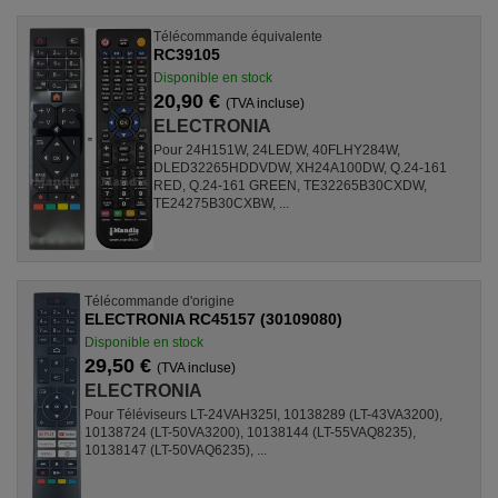
Télécommande équivalente
RC39105
Disponible en stock
20,90 €
(TVA incluse)
ELECTRONIA
Pour 24H151W, 24LEDW, 40FLHY284W,
DLED32265HDDVDW, XH24A100DW, Q.24-161
RED, Q.24-161 GREEN, TE32265B30CXDW,
TE24275B30CXBW, ...
Télécommande d'origine
ELECTRONIA RC45157 (30109080)
Disponible en stock
29,50 €
(TVA incluse)
ELECTRONIA
Pour Téléviseurs LT-24VAH325I, 10138289 (LT-43VA3200),
10138724 (LT-50VA3200), 10138144 (LT-55VAQ8235),
10138147 (LT-50VAQ6235), ...