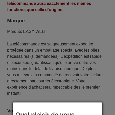
télécommande aura exactement les mêmes
fonctions que celle d'origine.
Marque
Marque:
EASY WEB
La télécommande est soigneusement expédiée
protégée dans un emballage spécial avec les piles
nécessaires (si demandées). L'expédition est rapide
et sécurisée, garantissant qu'elle arrive entre vos
mains dans le délai de livraison indiqué. De plus,
vous recevrez la commodité de recevoir votre facture
directement par courrier électronique. Votre
expérience d'achat sera impeccable dès le premier
instant !
Voici certains modèles qui utilisent cette
Quel plaisir de vous