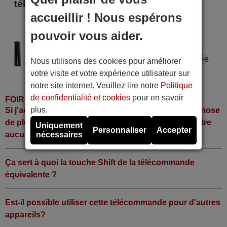
télécommande
accueillir ! Nous espérons
EASY WEB TV 50"
EASY WEB TV50LCD
pouvoir vous aider.
Alimentation : 2 piles type AAA
Pile alcaline type AAA LR06 tension 1,5 V utilisée
Nous utilisons des cookies pour améliorer
dans la grande majorité de télécommandes.
votre visite et votre expérience utilisateur sur
notre site internet. Veuillez lire notre
Politique
de confidentialité et cookies
pour en savoir
FOIRE AUX QUESTIONS
plus.
Si j'achète la télécommande, dois-je faire quelque chose
de plus ou fonctionne-t-elle directement sans y mettre
Uniquement
Personnaliser
Accepter
aucun code?
nécessaires
Ça sert à quoi la touche Shift de la télécommande
équivalente ?
Est-il possible utiliser cette télécommande pour d'autres
appareils?