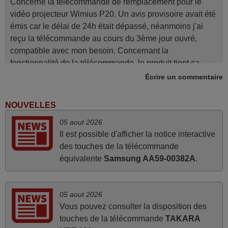
Concerne la télécommande de remplacement pour le
vidéo projecteur Wimius P20. Un avis provisoire avait été
émis car le délai de 24h était dépassé, néanmoins j'ai
reçu la télécommande au cours du 3ème jour ouvré,
compatible avec mon besoin. Concernant la
fonctionnalité de la télécommande, le produit tient sa
promesse. Le document permet de connaître facilement
Écrire un commentaire
la fonction des différentes touches. De plus, elle est
directement utilisable moyennant l'insertion des 2 piles
NOUVELLES
fournies.
05 aout 2026
JEAN,
Il est possible d'afficher la notice interactive
FRANCE
des touches de la télécommande
équivalente
Samsung AA59-00382A
.
avril 2026
Ravie de voir que ma commande effectuée a 13h30est
05 aout 2026
deja traitée et expédiée Je vous en remercie d’avance et
Vous pouvez consulter la disposition des
attend la réception Encore merci
touches de la télécommande
TAKARA
Jacqueline,