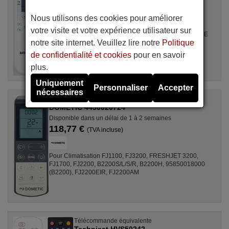
15,50 €
(TVA incluse)
Nous utilisons des cookies pour améliorer
votre visite et votre expérience utilisateur sur
Pour Climatisation all, GZ1002BE3, SPLIT2700DECONNE
notre site internet. Veuillez lire notre
Politique
(D4324009), R410A, DSB121LH, MSCA12YV, ALD3000,
FAC12407CH, DBO335AG, MS30, LSD2461HL, ...
de confidentialité et cookies
pour en savoir
plus.
Uniquement
Personnaliser
Accepter
nécessaires
Télécommande d'origine
DOMETIC 4450020724
Disponible dans un délai de 1 à 2 semaines
118,77 €
(TVA incluse)
Pour Climatisation FJ1100, FJ3200, FRESHJET 3200,
FJ1700, FJ2200, B2200S/L/S/R, B2200H, 95850018000
(B2200), FJ2200EIR, FJ2200AM
Télécommande équivalente