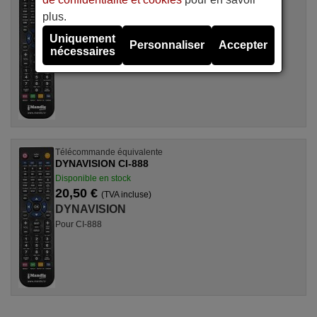
Disponible en stock
plus.
20,50 €
(TVA incluse)
Uniquement
DYNAVISION
Personnaliser
Accepter
nécessaires
Pour CX-9900
Télécommande équivalente
DYNAVISION CI-888
Disponible en stock
20,50 €
(TVA incluse)
DYNAVISION
Pour CI-888