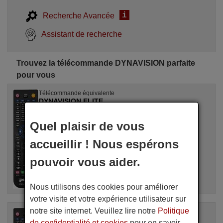
i
Recherche Avancée
Assistant de recherche
Trouvez la télécommande DYNAVISION parfaite
pour vous
Télécommande équivalente
DYNAVISION ELITE
Disponible en stock
20,50 €
Quel plaisir de vous
(TVA incluse)
DYNAVISION
accueillir ! Nous espérons
Pour ELITE
pouvoir vous aider.
Nous utilisons des cookies pour améliorer
votre visite et votre expérience utilisateur sur
notre site internet. Veuillez lire notre
Politique
Télécommande équivalente
DYNAVISION CX-9900
de confidentialité et cookies
pour en savoir