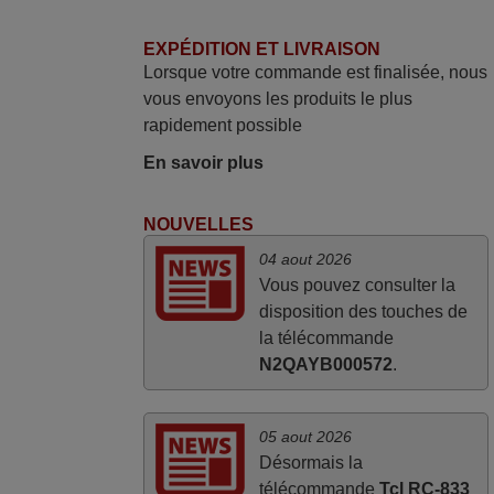
mars 2026
EXPÉDITION ET LIVRAISON
Je suis très content de cet achat. Cette
Lorsque votre commande est finalisée, nous
télécommande est d'une efficacité
vous envoyons les produits le plus
étonnante. Alors que la télécommande
rapidement possible
d'origine ne fonctionnait plus
(probablement le LED à changer), et que
En savoir plus
certains boutons sur le Combiné Radio-
K7-DVD étaient inopérants. Voilà de quoi
NOUVELLES
donner une seconde vie à mes deux
04 aout 2026
Panasonic haut de gamme des années
Vous pouvez consulter la
90
disposition des touches de
Alain,
la télécommande
FRANCE
N2QAYB000572
.
05 aout 2026
Désormais la
télécommande
Tcl RC-833