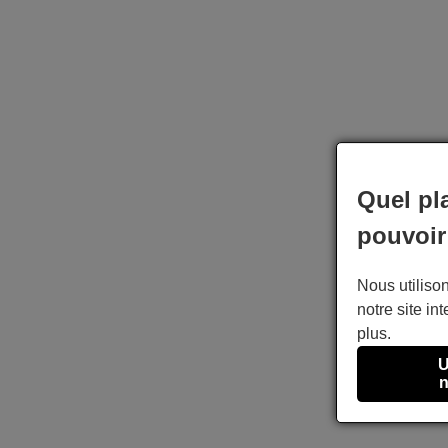
Quel pl
pouvoir
Nous utilison
notre site int
plus.
U
n