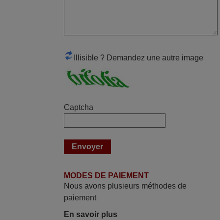
des différentes touches. De plus, elle est
directement utilisable moyennant
l'insertion des 2 piles fournies.
JEAN,
FRANCE
Illisible ? Demandez une autre image
juin 2026
Parfait.. je recommande..!
Captcha
Joel,
FRANCE
mars 2026
Super Service
MODES DE PAIEMENT
Mario,
Nous avons plusieurs méthodes de
AUTRICHE
paiement
En savoir plus