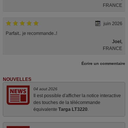
FRANCE
juin 2026
Parfait.. je recommande..!
Joel,
FRANCE
Écrire un commentaire
avril 2026
Ravie de voir que ma commande effectuée a 13h30est
NOUVELLES
deja traitée et expédiée Je vous en remercie d’avance et
04 aout 2026
attend la réception Encore merci
Il est possible d'afficher la notice interactive
Jacqueline,
des touches de la télécommande
FRANCE
équivalente
Targa LT3220
.
mars 2026