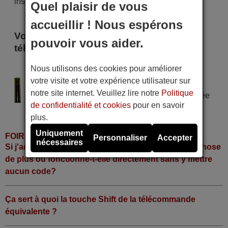
instant !
Quel plaisir de vous
accueillir ! Nous espérons
Voici certains modèles qui utilisent cette
pouvoir vous aider.
télécommande
DATSUN DVD-002
Nous utilisons des cookies pour améliorer
votre visite et votre expérience utilisateur sur
Alimentation : 2 piles type AAA
notre site internet. Veuillez lire notre
Politique
Pile alcaline type AAA LR06 tension 1,5 V utilisée
de confidentialité et cookies
pour en savoir
dans la grande majorité de télécommandes.
plus.
Uniquement
FOIRE AUX QUESTIONS
Personnaliser
Accepter
nécessaires
Si j'achète la télécommande, dois-je faire quelque chose
de plus ou fonctionne-t-elle directement sans y mettre
aucun code?
Ça sert à quoi la touche Shift de la télécommande
équivalente ?