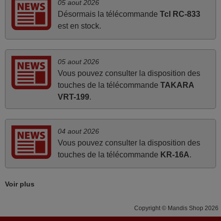
05 aout 2026
La telecommande fonctionne tres bien, et service rapide
Désormais la télécommande
Tcl RC-833
super.
est en stock.
Frank,
FRANCE
05 aout 2026
Vous pouvez consulter la disposition des
mars 2026
touches de la télécommande
TAKARA
Tout bien.
VRT-199
.
Pascal,
FRANCE
04 aout 2026
Vous pouvez consulter la disposition des
mars 2026
touches de la télécommande
KR-16A
.
Je suis très content de cet achat. Cette télécommande est
d'une efficacité étonnante. Alors que la télécommande
Voir plus
d'origine ne fonctionnait plus (probablement le LED à
changer), et que certains boutons sur le Combiné Radio-
Copyright © Mandis Shop 2026
K7-DVD étaient inopérants. Voilà de quoi donner une