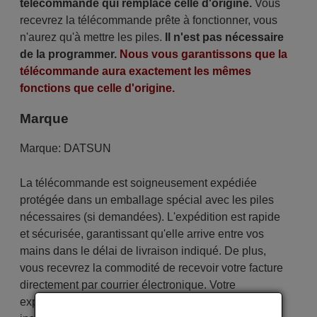
télécommande qui remplace celle d'origine.
Vous
recevrez la télécommande prête à fonctionner, vous
n'aurez qu'à mettre les piles.
Il n'est pas nécessaire
de la programmer.
Nous vous garantissons que la
télécommande aura exactement les mêmes
fonctions que celle d'origine.
Marque
Marque:
DATSUN
La télécommande est soigneusement expédiée
protégée dans un emballage spécial avec les piles
nécessaires (si demandées). L'expédition est rapide
et sécurisée, garantissant qu'elle arrive entre vos
mains dans le délai de livraison indiqué. De plus,
vous recevrez la commodité de recevoir votre facture
directement par courrier électronique. Votre
expérience d'achat sera impeccable dès le premier