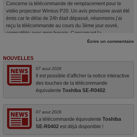
Concerne la télécommande de remplacement pour le
vidéo projecteur Wimius P20. Un avis provisoire avait été
émis car le délai de 24h était dépassé, néanmoins j'ai
reçu la télécommande au cours du 3ème jour ouvré,
compatible avec mon besoin. Concernant la
fonctionnalité de la télécommande, le produit tient sa
Écrire un commentaire
promesse. Le document permet de connaître facilement
la fonction des différentes touches. De plus, elle est
NOUVELLES
directement utilisable moyennant l'insertion des 2 piles
07 aout 2026
fournies.
Il est possible d'afficher la notice interactive
JEAN,
des touches de la télécommande
FRANCE
équivalente
Toshiba SE-R0402
.
mars 2026
07 aout 2026
Tout bien.
La télécommande équivalente
Toshiba
Pascal,
SE-R0402
est déjà disponible !
FRANCE