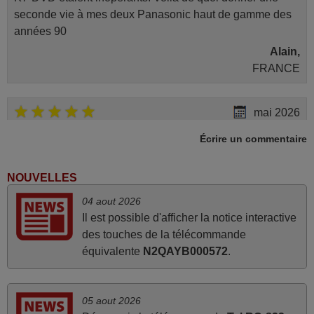
seconde vie à mes deux Panasonic haut de gamme des
années 90
Alain,
FRANCE
mai 2026
Concerne la télécommande de remplacement pour le
Écrire un commentaire
vidéo projecteur Wimius P20. Un avis provisoire avait été
émis car le délai de 24h était dépassé, néanmoins j'ai
NOUVELLES
reçu la télécommande au cours du 3ème jour ouvré,
04 aout 2026
compatible avec mon besoin. Concernant la
Il est possible d'afficher la notice interactive
fonctionnalité de la télécommande, le produit tient sa
des touches de la télécommande
promesse. Le document permet de connaître facilement
équivalente
N2QAYB000572
.
la fonction des différentes touches. De plus, elle est
directement utilisable moyennant l'insertion des 2 piles
fournies.
05 aout 2026
JEAN,