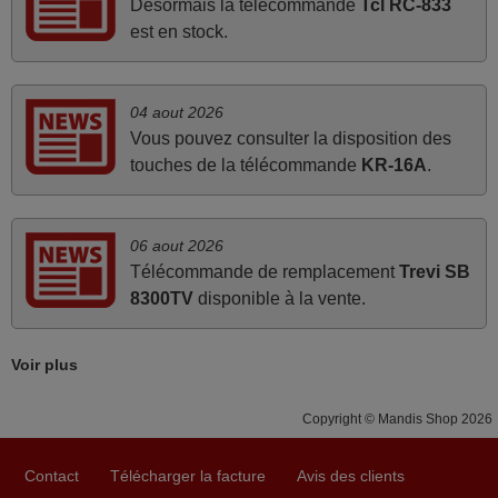
Désormais la télécommande
Tcl RC-833
FRANCE
est en stock.
mars 2026
04 aout 2026
Super Service
Vous pouvez consulter la disposition des
Mario,
touches de la télécommande
KR-16A
.
AUTRICHE
06 aout 2026
juin 2026
Télécommande de remplacement
Trevi SB
Parfait.. je recommande..!
8300TV
disponible à la vente.
Joel,
FRANCE
Voir plus
avril 2026
Copyright © Mandis Shop 2026
Ravie de voir que ma commande effectuée a 13h30est
Contact
Télécharger la facture
Avis des clients
deja traitée et expédiée Je vous en remercie d’avance et