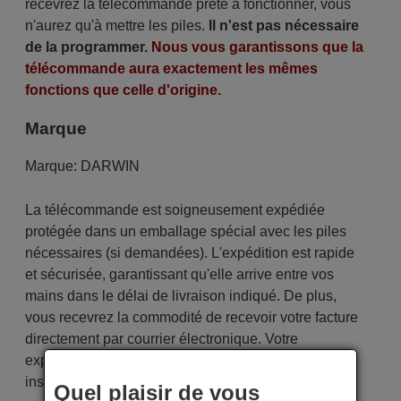
recevrez la télécommande prête à fonctionner, vous
n'aurez qu'à mettre les piles.
Il n'est pas nécessaire
de la programmer.
Nous vous garantissons que la
télécommande aura exactement les mêmes
fonctions que celle d'origine.
Marque
Marque:
DARWIN
La télécommande est soigneusement expédiée
protégée dans un emballage spécial avec les piles
nécessaires (si demandées). L'expédition est rapide
et sécurisée, garantissant qu'elle arrive entre vos
mains dans le délai de livraison indiqué. De plus,
vous recevrez la commodité de recevoir votre facture
directement par courrier électronique. Votre
expérience d'achat sera impeccable dès le premier
instant !
Quel plaisir de vous