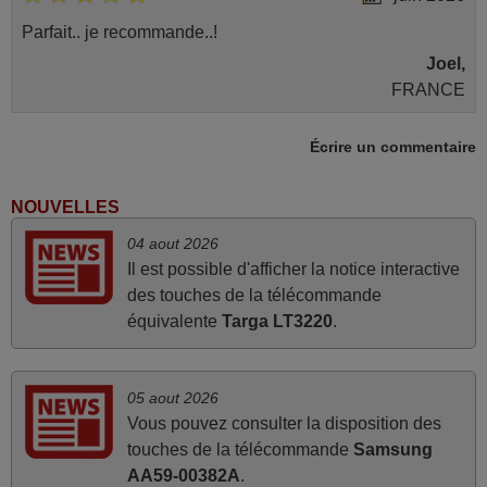
Parfait.. je recommande..!
Joel,
FRANCE
Écrire un commentaire
avril 2026
Ravie de voir que ma commande effectuée a 13h30est
NOUVELLES
deja traitée et expédiée Je vous en remercie d’avance et
04 aout 2026
attend la réception Encore merci
Il est possible d'afficher la notice interactive
Jacqueline,
des touches de la télécommande
FRANCE
équivalente
Targa LT3220
.
mars 2026
05 aout 2026
La telecommande fonctionne tres bien, et service rapide
Vous pouvez consulter la disposition des
super.
touches de la télécommande
Samsung
Frank,
AA59-00382A
.