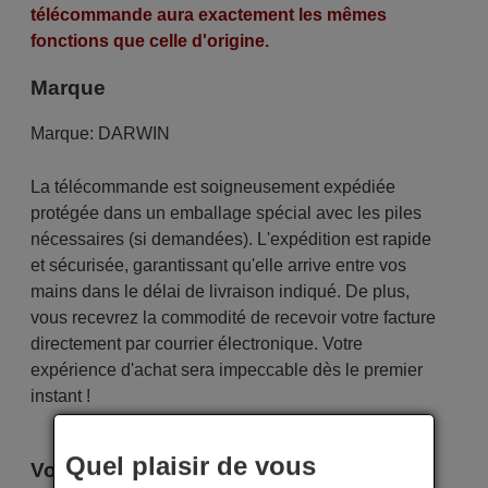
télécommande aura exactement les mêmes
fonctions que celle d'origine.
Marque
Marque:
DARWIN
La télécommande est soigneusement expédiée
protégée dans un emballage spécial avec les piles
nécessaires (si demandées). L'expédition est rapide
et sécurisée, garantissant qu'elle arrive entre vos
mains dans le délai de livraison indiqué. De plus,
vous recevrez la commodité de recevoir votre facture
directement par courrier électronique. Votre
expérience d'achat sera impeccable dès le premier
instant !
Quel plaisir de vous
Voici certains modèles qui utilisent cette