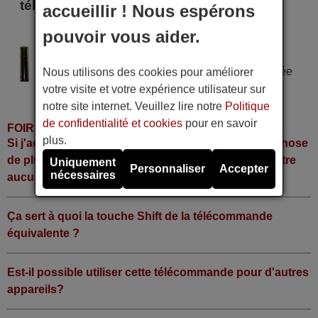
télécommande
accueillir ! Nous espérons
pouvoir vous aider.
DARWIN D 819
Alimentation : 2 piles type AAA
Pile alcaline type AAA LR06 tension 1,5 V utilisée
Nous utilisons des cookies pour améliorer
dans la grande majorité de télécommandes.
votre visite et votre expérience utilisateur sur
notre site internet. Veuillez lire notre
Politique
de confidentialité et cookies
pour en savoir
FOIRE AUX QUESTIONS
plus.
Si j'achète la télécommande, dois-je faire quelque chose
de plus ou fonctionne-t-elle directement sans y mettre
Uniquement
Personnaliser
Accepter
nécessaires
aucun code?
Ça sert à quoi la touche Shift de la télécommande
équivalente ?
Est-il possible utiliser cette télécommande pour d'autres
appareils?