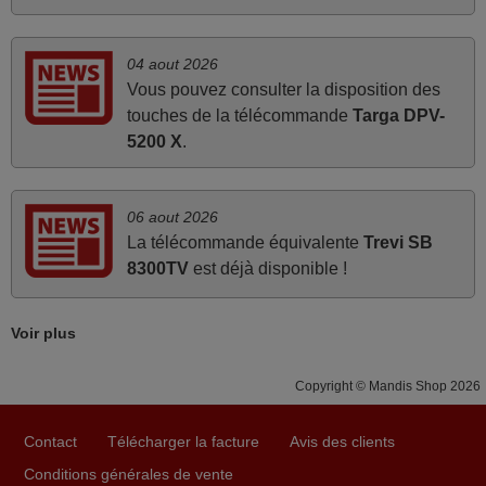
FRANCE
04 aout 2026
mars 2026
Vous pouvez consulter la disposition des
Super Service
touches de la télécommande
Targa DPV-
5200 X
.
Mario,
AUTRICHE
06 aout 2026
mars 2026
La télécommande équivalente
Trevi SB
8300TV
est déjà disponible !
Tout bien.
Pascal,
FRANCE
Voir plus
Copyright © Mandis Shop 2026
mars 2026
Je suis très content de cet achat. Cette télécommande est
Contact
Télécharger la facture
Avis des clients
d'une efficacité étonnante. Alors que la télécommande
Conditions générales de vente