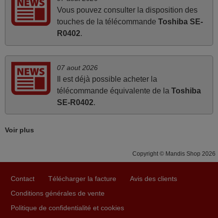
Contact excellent par email. Envoi très rapide et sécurisé.
Vous pouvez consulter la disposition des
Nous sommes ravis de notre achat. Merci !
touches de la télécommande
Toshiba SE-
Valentine,
R0402
.
FRANCE
07 aout 2026
juin 2019
Il est déjà possible acheter la
Impeccable elles fonctionnaient très bien. Merci.
télécommande équivalente de la
Toshiba
Didier,
SE-R0402
.
PORTO VECCHIO
Voir plus
mai 2026
Copyright © Mandis Shop 2026
Concerne la télécommande de remplacement pour le
vidéo projecteur Wimius P20. Un avis provisoire avait été
Contact
Télécharger la facture
Avis des clients
émis car le délai de 24h était dépassé, néanmoins j'ai
Conditions générales de vente
reçu la télécommande au cours du 3ème jour ouvré,
compatible avec mon besoin. Concernant la
Politique de confidentialité et cookies