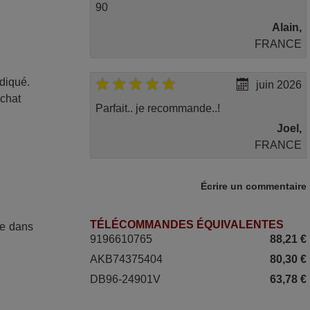
90
Alain,
FRANCE
ndiqué.
juin 2026
achat
Parfait.. je recommande..!
Joel,
FRANCE
mars 2026
Écrire un commentaire
Super Service
TÉLÉCOMMANDES ÉQUIVALENTES
ée dans
Mario,
9196610765
88,21 €
AUTRICHE
AKB74375404
80,30 €
DB96-24901V
63,78 €
avril 2026
Ravie de voir que ma commande