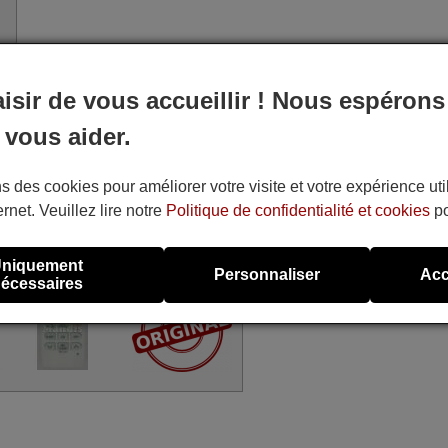
aisir de vous accueillir ! Nous espérons
 vous aider.
mande CLIMAX Unitronic Air Plus et possèdent exactement les
s des cookies pour améliorer votre visite et votre expérience uti
ernet. Veuillez lire notre
Politique de confidentialité et cookies
po
AKB74375404
niquement
80,30 €
(TVA incluse)
Personnaliser
Acc
écessaires