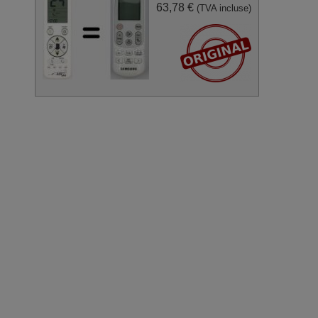
63,78 €
(TVA incluse)