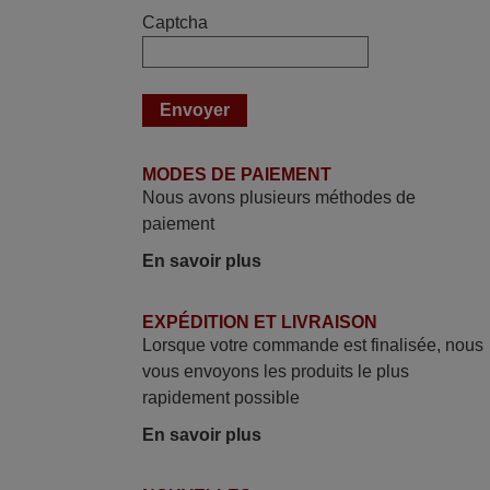
des différentes touches. De plus, elle est
Captcha
directement utilisable moyennant
l'insertion des 2 piles fournies.
JEAN,
FRANCE
MODES DE PAIEMENT
mars 2026
Nous avons plusieurs méthodes de
Tout bien.
paiement
Pascal,
En savoir plus
FRANCE
EXPÉDITION ET LIVRAISON
mars 2026
Lorsque votre commande est finalisée, nous
vous envoyons les produits le plus
La telecommande fonctionne tres bien, et
rapidement possible
service rapide super.
En savoir plus
Frank,
FRANCE