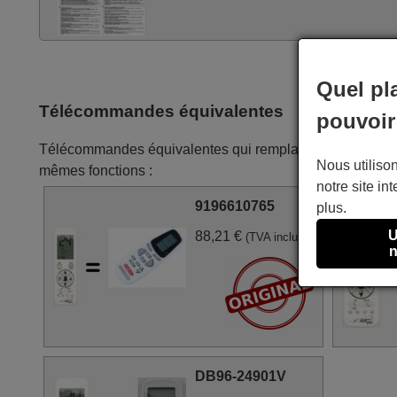
Quel pl
Télécommandes équivalentes
pouvoir
Télécommandes équivalentes qui remplacent la télécom
Nous utilison
mêmes fonctions :
notre site int
9196610765
plus.
U
88,21 €
(TVA incluse)
n
DB96-24901V