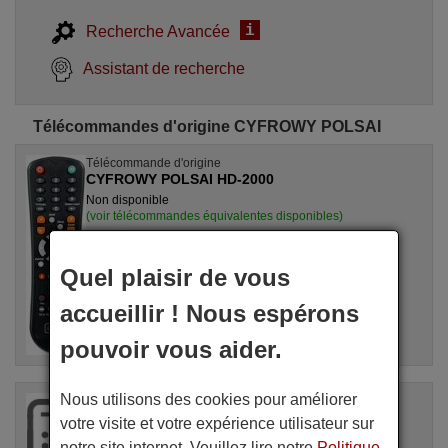
i
Recherche Avancée
Assistant de recherche
Télécommandes d'origine CYFROWY POLSAI
Télécommande d'origine
CYFROWY POLSAI HD-2000
Non disponible
(voir télécommandes équivalentes disponibles)
CYFROWY POLSAI
Pour HD 3000, HD 3000
Quel plaisir de vous
accueillir ! Nous espérons
pouvoir vous aider.
Nous utilisons des cookies pour améliorer
Télécommande d'origine
CYFROWY POLSAI RC 03
votre visite et votre expérience utilisateur sur
Disponibilité inconnue
notre site internet. Veuillez lire notre
Politique