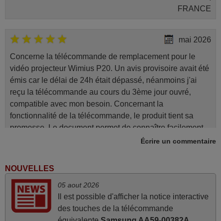
FRANCE
mai 2026
Concerne la télécommande de remplacement pour le
vidéo projecteur Wimius P20. Un avis provisoire avait été
émis car le délai de 24h était dépassé, néanmoins j'ai
reçu la télécommande au cours du 3ème jour ouvré,
compatible avec mon besoin. Concernant la
fonctionnalité de la télécommande, le produit tient sa
promesse. Le document permet de connaître facilement
la fonction des différentes touches. De plus, elle est
Écrire un commentaire
directement utilisable moyennant l'insertion des 2 piles
fournies.
NOUVELLES
JEAN,
05 aout 2026
FRANCE
Il est possible d'afficher la notice interactive
des touches de la télécommande
mars 2026
équivalente
Samsung AA59-00382A
.