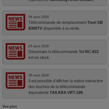
La telecommande fonctionne tres bien, et service rapide
super.
06 aout 2026
Frank,
Télécommande de remplacement
Trevi SB
FRANCE
8300TV
disponible à la vente.
mars 2026
05 aout 2026
Je suis très content de cet achat. Cette télécommande est
Désormais la télécommande
Tcl RC-833
d'une efficacité étonnante. Alors que la télécommande
est en stock.
d'origine ne fonctionnait plus (probablement le LED à
changer), et que certains boutons sur le Combiné Radio-
K7-DVD étaient inopérants. Voilà de quoi donner une
05 aout 2026
seconde vie à mes deux Panasonic haut de gamme des
Il est possible d'afficher la notice interactive
années 90
des touches de la télécommande
Alain,
équivalente
TAKARA VRT-199
.
FRANCE
Voir plus