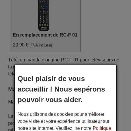
En remplacement de RC-F 01
20,90 €
(TVA incluse)
Télécommande d'origine RC-F 01 pour téléviseurs de
la marque CORFUNCO. Il s'agit d'un modèle de
télécommande d'origine.
Quel plaisir de vous
accueillir ! Nous espérons
Marque
pouvoir vous aider.
Marque:
CORFUNCO
Nous utilisons des cookies pour améliorer
La télécommande est soigneusement expédiée
votre visite et votre expérience utilisateur sur
protégée dans un emballage spécial avec les piles
notre site internet. Veuillez lire notre
Politique
nécessaires (si demandées). L'expédition est rapide