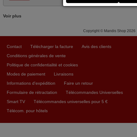
FRANCE
Voir plus
mars 2026
Copyright © Mandis Shop 2026
Super Service
Mario,
Contact
Télécharger la facture
Avis des clients
AUTRICHE
Conditions générales de vente
Politique de confidentialité et cookies
mars 2026
Modes de paiement
Livraisons
La telecommande fonctionne tres bien, et service rapide
Informations d'expédition
Faire un retour
super.
Formulaire de rétractation
Télécommandes Universelles
Frank,
Smart TV
Télécommandes universelles pour 5 €
FRANCE
Télécom. pour hôtels