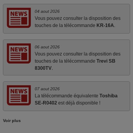
FRANCE
04 aout 2026
Vous pouvez consulter la disposition des
mai 2026
touches de la télécommande
KR-16A
.
Concerne la télécommande de remplacement pour le
vidéo projecteur Wimius P20. Un avis provisoire avait été
émis car le délai de 24h était dépassé, néanmoins j'ai
06 aout 2026
reçu la télécommande au cours du 3ème jour ouvré,
Vous pouvez consulter la disposition des
compatible avec mon besoin. Concernant la
touches de la télécommande
Trevi SB
fonctionnalité de la télécommande, le produit tient sa
8300TV
.
promesse. Le document permet de connaître facilement
la fonction des différentes touches. De plus, elle est
directement utilisable moyennant l'insertion des 2 piles
07 aout 2026
fournies.
La télécommande équivalente
Toshiba
SE-R0402
est déjà disponible !
JEAN,
FRANCE
Voir plus
mars 2026