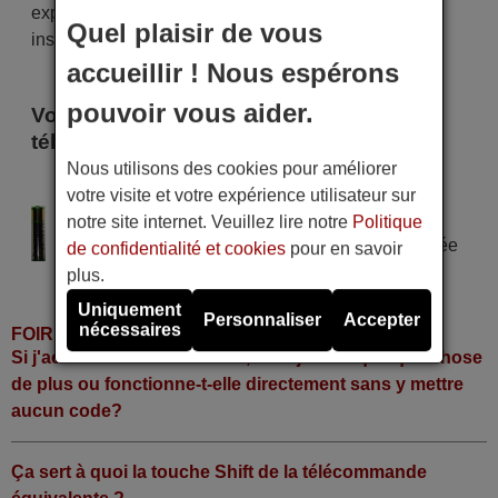
expérience d'achat sera impeccable dès le premier
Quel plaisir de vous
instant !
accueillir ! Nous espérons
pouvoir vous aider.
Voici certains modèles qui utilisent cette
télécommande
Nous utilisons des cookies pour améliorer
CLAUD EASYCONTROL
votre visite et votre expérience utilisateur sur
Alimentation : 2 piles type AAA
notre site internet. Veuillez lire notre
Politique
Pile alcaline type AAA LR06 tension 1,5 V utilisée
de confidentialité et cookies
pour en savoir
dans la grande majorité de télécommandes.
plus.
Uniquement
Personnaliser
Accepter
nécessaires
FOIRE AUX QUESTIONS
Si j'achète la télécommande, dois-je faire quelque chose
de plus ou fonctionne-t-elle directement sans y mettre
aucun code?
Ça sert à quoi la touche Shift de la télécommande