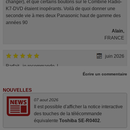
changer), et que certains boutons sur le Combiné Radio-
K7-DVD étaient inopérants. Voilà de quoi donner une
seconde vie à mes deux Panasonic haut de gamme des
années 90
Alain,
FRANCE
juin 2026
Parfait.. je recommande..!
Écrire un commentaire
Joel,
FRANCE
NOUVELLES
mars 2026
07 aout 2026
Il est possible d'afficher la notice interactive
La telecommande fonctionne tres bien, et service rapide
des touches de la télécommande
super.
équivalente
Toshiba SE-R0402
.
Frank,