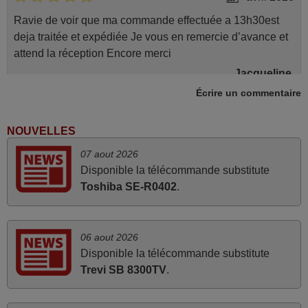
Ravie de voir que ma commande effectuée a 13h30est
deja traitée et expédiée Je vous en remercie d’avance et
attend la réception Encore merci
Jacqueline,
FRANCE
Écrire un commentaire
NOUVELLES
mars 2026
07 aout 2026
Tout bien.
Disponible la télécommande substitute
Pascal,
Toshiba SE-R0402
.
FRANCE
mars 2026
06 aout 2026
Disponible la télécommande substitute
La telecommande fonctionne tres bien, et service rapide
Trevi SB 8300TV
.
super.
Frank,