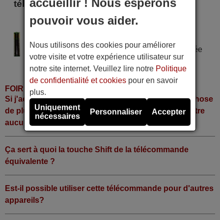
accueillir ! Nous espérons
télécommande
pouvoir vous aider.
CLASSIC REM 0257
Alimentation : 2 piles type AAA
Nous utilisons des cookies pour améliorer
Pile alcaline type AAA LR06 tension 1,5 V utilisée
votre visite et votre expérience utilisateur sur
dans la grande majorité de télécommandes.
notre site internet. Veuillez lire notre
Politique
de confidentialité et cookies
pour en savoir
FOIRE AUX QUESTIONS
plus.
Si j'achète la télécommande, dois-je faire quelque chose
Uniquement
de plus ou fonctionne-t-elle directement sans y mettre
Personnaliser
Accepter
nécessaires
aucun code?
Ça sert à quoi la touche Shift de la télécommande
équivalente ?
Est-il possible utiliser cette télécommande pour d'autres
appareils?