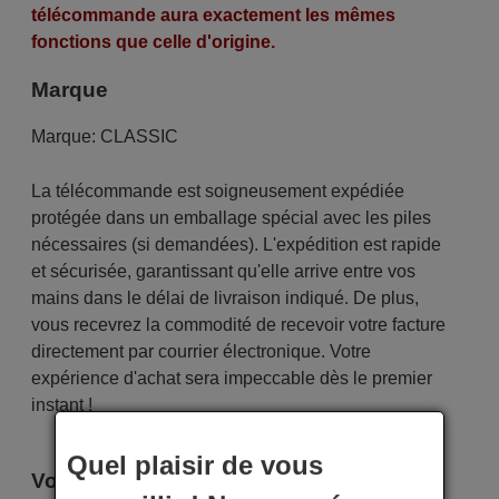
télécommande aura exactement les mêmes
fonctions que celle d'origine.
Marque
Marque:
CLASSIC
La télécommande est soigneusement expédiée
protégée dans un emballage spécial avec les piles
nécessaires (si demandées). L'expédition est rapide
et sécurisée, garantissant qu'elle arrive entre vos
mains dans le délai de livraison indiqué. De plus,
vous recevrez la commodité de recevoir votre facture
directement par courrier électronique. Votre
expérience d'achat sera impeccable dès le premier
instant !
Quel plaisir de vous
Voici certains modèles qui utilisent cette