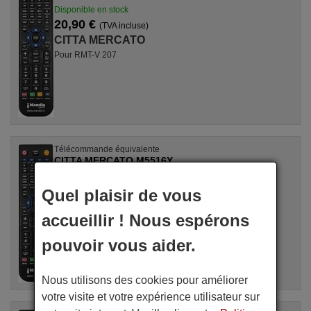
Disponible en stock
20,90 €
(TVA incluse)
CITTA MERCATO
Pour RMT-V 207
Télécommande équivalente
CITTA MERCATO M5516Y
Disponible en stock
20,90 €
Quel plaisir de vous
(TVA incluse)
CITTA MERCATO
accueillir ! Nous espérons
Pour M 5516 Y
pouvoir vous aider.
Nous utilisons des cookies pour améliorer
votre visite et votre expérience utilisateur sur