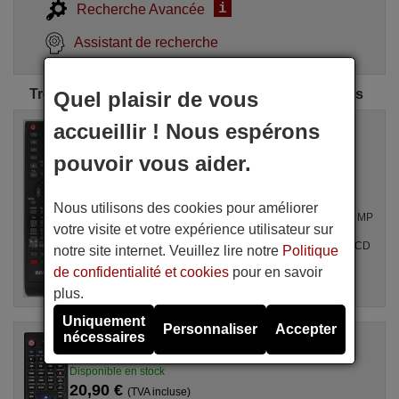
i
Recherche Avancée
Assistant de recherche
Trouvez la télécommande CHL parfaite pour vous
Quel plaisir de vous
accueillir ! Nous espérons
Télécommande équivalente
REMCON1449
pouvoir vous aider.
Disponible en stock
20,90 €
(TVA incluse)
CHL
Nous utilisons des cookies pour améliorer
Pour LE-227012, PRT 24 KA 11, TVD-224 LED MP
votre visite et votre expérience utilisateur sur
01, DVX-2154D-LED, EX24DTVDVD2,
EX22DTVDVD2, TQL22F2VD001, SLIM LED LCD
notre site internet. Veuillez lire notre
Politique
22TV, ...
de confidentialité et cookies
pour en savoir
plus.
Uniquement
Personnaliser
Accepter
nécessaires
Télécommande équivalente
HVS57632
Disponible en stock
20,90 €
(TVA incluse)