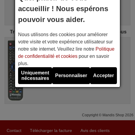
i
Recherche Avancée
accueillir ! Nous espérons
Assistant de recherche
pouvoir vous aider.
Trouvez la télécommande CARY parfaite pour vous
Nous utilisons des cookies pour améliorer
votre visite et votre expérience utilisateur sur
Télécommande équivalente
CARY SLP 98
notre site internet. Veuillez lire notre
Politique
Disponible en stock
de confidentialité et cookies
pour en savoir
20,90 €
(TVA incluse)
plus.
CARY
Uniquement
Pour SLP 98
Personnaliser
Accepter
nécessaires
Copyright © Mandis Shop 2026
Contact
Télécharger la facture
Avis des clients