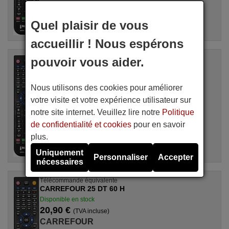
Quel plaisir de vous
accueillir ! Nous espérons
pouvoir vous aider.
Télécommande équivalente
CARREFOUR 21 PV 267
Disponible en stock
Nous utilisons des cookies pour améliorer
20,90 €
(TVA incluse)
votre visite et votre expérience utilisateur sur
CARREFOUR
Pour 21 PV 267
notre site internet. Veuillez lire notre
Politique
de confidentialité et cookies
pour en savoir
plus.
Uniquement
Personnaliser
Accepter
nécessaires
Télécommande équivalente
CARREFOUR 25 DT 60 H
Disponible en stock
20,90 €
(TVA incluse)
CARREFOUR