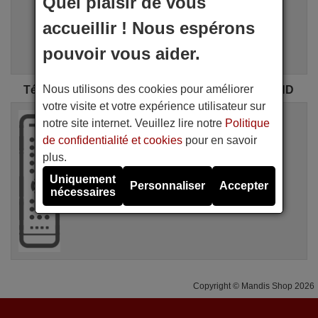
Quel plaisir de vous
i
Recherche Avancée
accueillir ! Nous espérons
Assistant de recherche
pouvoir vous aider.
Nous utilisons des cookies pour améliorer
Télécommandes d'origine CAMERON CORTLAND
votre visite et votre expérience utilisateur sur
Télécommande d'origine
notre site internet. Veuillez lire notre
Politique
CAMERON CORTLAND HTL4100 STH5500
de confidentialité et cookies
pour en savoir
Non disponible
(voir télécommandes équivalentes disponibles)
plus.
CAMERON CORTLAND
Uniquement
Personnaliser
Accepter
nécessaires
Copyright © Mandis Shop 2026