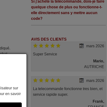
Si j'achète la télécommande, dois-je faire
quelque chose de plus ou fonctionne-t-
elle directement sans y mettre aucun
code?
AVIS DES CLIENTS
mars 2026
ndiqué.
achat
Super Service
Mario,
AUTRICHE
mars 2026
B-T
lisateur sur
La telecommande fonctionne tres bien, et
ur en savoir
service rapide super.
Frank,
ée dans