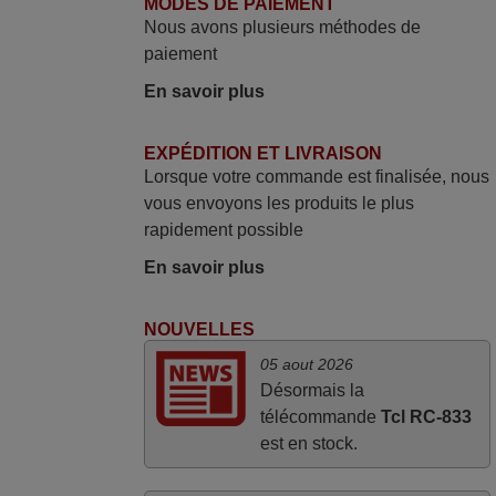
MODES DE PAIEMENT
Alain,
Nous avons plusieurs méthodes de
FRANCE
paiement
En savoir plus
mars 2026
Tout bien.
EXPÉDITION ET LIVRAISON
Lorsque votre commande est finalisée, nous
Pascal,
vous envoyons les produits le plus
FRANCE
rapidement possible
En savoir plus
avril 2026
Ravie de voir que ma commande
NOUVELLES
effectuée a 13h30est deja traitée et
05 aout 2026
expédiée Je vous en remercie d’avance
Désormais la
et attend la réception Encore merci
télécommande
Tcl RC-833
Jacqueline,
est en stock.
FRANCE