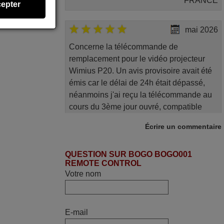
FRANCE
epter
mai 2026
Concerne la télécommande de
remplacement pour le vidéo projecteur
Wimius P20. Un avis provisoire avait été
émis car le délai de 24h était dépassé,
néanmoins j'ai reçu la télécommande au
cours du 3ème jour ouvré, compatible
avec mon besoin. Concernant la
Écrire un commentaire
fonctionnalité de la télécommande, le
produit tient sa promesse. Le document
QUESTION SUR BOGO BOGO001
permet de connaître facilement la fonction
REMOTE CONTROL
des différentes touches. De plus, elle est
Votre nom
directement utilisable moyennant
l'insertion des 2 piles fournies.
JEAN,
E-mail
FRANCE