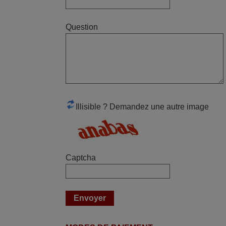
juin 2026
Question
Parfait.. je recommande..!
Joel,
FRANCE
mars 2026
Illisible ? Demandez une autre image
Je suis très content de cet achat. Cette
télécommande est d'une efficacité
étonnante. Alors que la télécommande
d'origine ne fonctionnait plus
Captcha
(probablement le LED à changer), et que
certains boutons sur le Combiné Radio-
K7-DVD étaient inopérants. Voilà de quoi
donner une seconde vie à mes deux
Panasonic haut de gamme des années
90