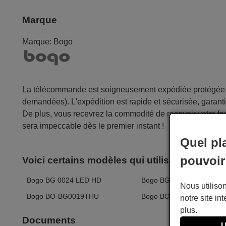
Marque
Marque:
Bogo
La télécommande est soigneusement expédiée protégée d
demandées). L'expédition est rapide et sécurisée, garantis
De plus, vous recevrez la commodité de recevoir votre fac
sera impeccable dès le premier instant !
Quel pl
pouvoir
Voici certains modèles qui utilisent cette 
Bogo BG 0024 LED HD
Bogo BG0019THU
Nous utilison
Bogo BO-BG0019THU
Bogo BO-BG0024LEDHD
notre site int
plus.
Documents
U