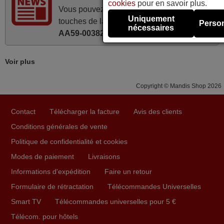
cookies
pour en savoir plus.
super.
Vous pouvez consulter la disposition des
Uniquement
touches de la télécommande
Samsung
Frank,
Person
nécessaires
AA59-00382A
.
FRANCE
Voir plus
avril 2026
Ravie de voir que ma commande effectuée a 13h30est
Copyright © Mandis Shop 2026
deja traitée et expédiée Je vous en remercie d’avance et
attend la réception Encore merci
Contact
Télécharger la facture
Avis des clients
Jacqueline,
Conditions générales de vente
FRANCE
Politique de confidentialité et cookies
Modes de paiement
Livraisons
mars 2026
Informations d'expédition
Faire un retour
Super Service
Formulaire de rétractation
Télécommandes Universelles
Mario,
Smart TV
Télécommandes universelles pour 5 €
AUTRICHE
Télécom. pour hôtels