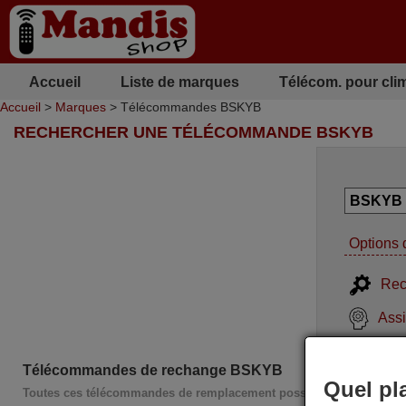
Accueil
Liste de marques
Télécom. pour cli
Accueil
>
Marques
> Télécommandes BSKYB
RECHERCHER UNE TÉLÉCOMMANDE BSKYB
Options 
Rec
Assi
Télécommandes de rechange BSKYB
Quel pl
Toutes ces télécommandes de remplacement possèdent l'intégralité 