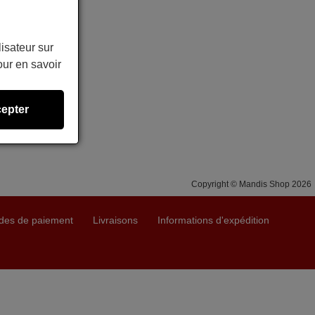
lisateur sur
ur en savoir
epter
Copyright © Mandis Shop 2026
des de paiement
Livraisons
Informations d'expédition