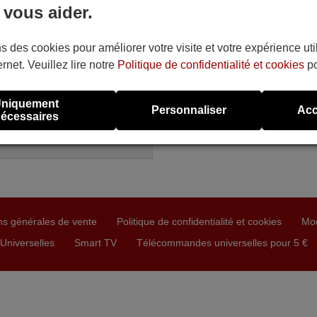
 vous aider.
ommande équivalente
B DRX 89+2 I-C
ible en stock
s des cookies pour améliorer votre visite et votre expérience uti
0 €
(TVA incluse)
ernet. Veuillez lire notre
Politique de confidentialité et cookies
po
YB
RX 89+2 I-C
niquement
Personnaliser
Acc
écessaires
ns générales de vente
Politique de confidentialité et cookies
Mo
niverselles
Smart TV
Télécommandes universelles pour 5 €