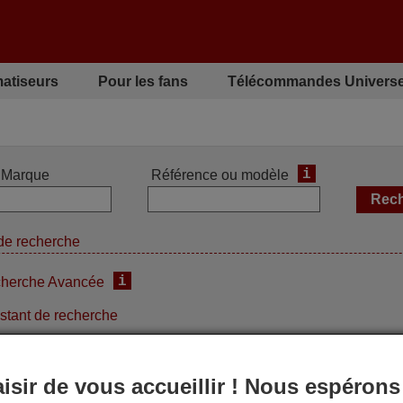
matiseurs
Pour les fans
Télécommandes Universe
i
Marque
Référence ou modèle
de recherche
i
herche Avancée
stant de recherche
aisir de vous accueillir ! Nous espérons
des fonctions de la télécommande d'origine