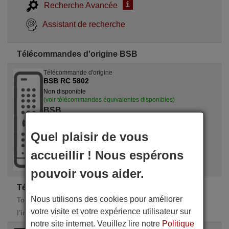
i
Recherche Avancée
Assistant de recherche
Télécommandes d'origine BSB
Télécommande d'origine
BSB RC 5802
Non disponible
(voir télécommandes équivalentes disponibles)
BSB
Quel plaisir de vous
accueillir ! Nous espérons
pouvoir vous aider.
Télécommandes de rechange BSB
Nous utilisons des cookies pour améliorer
Toutes ces télécommandes de remplacement possèdent
votre visite et votre expérience utilisateur sur
l'intégralité des fonctions de la télécommande d'origine
notre site internet. Veuillez lire notre
Politique