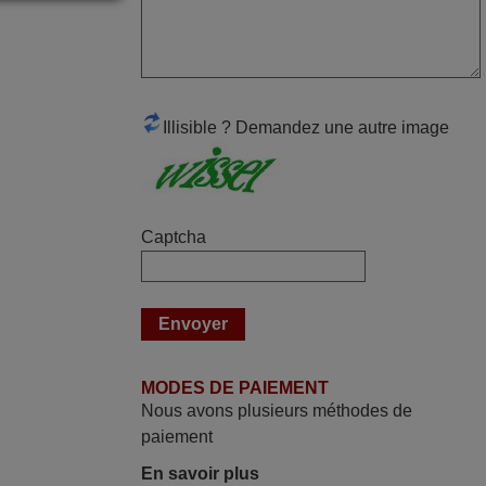
Alain,
FRANCE
mai 2026
Illisible ? Demandez une autre image
Concerne la télécommande de
remplacement pour le vidéo projecteur
Wimius P20. Un avis provisoire avait été
émis car le délai de 24h était dépassé,
Captcha
néanmoins j'ai reçu la télécommande au
cours du 3ème jour ouvré, compatible
avec mon besoin. Concernant la
fonctionnalité de la télécommande, le
produit tient sa promesse. Le document
permet de connaître facilement la fonction
MODES DE PAIEMENT
des différentes touches. De plus, elle est
Nous avons plusieurs méthodes de
directement utilisable moyennant
paiement
l'insertion des 2 piles fournies.
En savoir plus
JEAN,