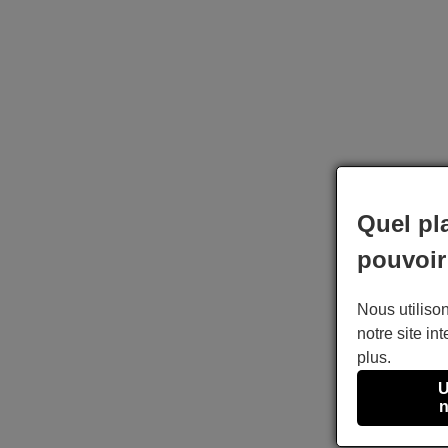
Quel pl
pouvoir
Nous utilison
notre site int
plus.
U
n