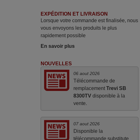
FRANCE
EXPÉDITION ET LIVRAISON
Lorsque votre commande est finalisée, nous
mars 2026
vous envoyons les produits le plus
rapidement possible
Tout bien.
Pascal,
En savoir plus
FRANCE
NOUVELLES
juin 2026
06 aout 2026
Télécommande de
Parfait.. je recommande..!
remplacement
Trevi SB
Joel,
8300TV
disponible à la
FRANCE
vente.
07 aout 2026
Disponible la
télécommande substitute