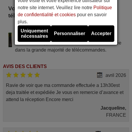
votre visite et votre expérience utilisateur sur
notre site internet. Veuillez lire notre
Politique
Voici certains modèles qui utilisent cette
de confidentialité et cookies
pour en savoir
télécommande
plus.
Arthur Martin 25 S 5 VT
Uniquement
Personnaliser
Accepter
Alimentation : 2 piles type AAA
nécessaires
Pile alcaline type AAA LR06 tension 1,5 V utilisée
dans la grande majorité de télécommandes.
AVIS DES CLIENTS
avril 2026
Ravie de voir que ma commande effectuée a 13h30est
deja traitée et expédiée Je vous en remercie d’avance et
attend la réception Encore merci
Jacqueline,
FRANCE