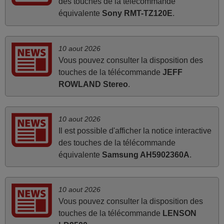
mai 2026
des touches de la télécommande
équivalente
Sony RMT-TZ120E
.
Concerne la télécommande de remplacement pour le
vidéo projecteur Wimius P20. Un avis provisoire avait été
émis car le délai de 24h était dépassé, néanmoins j'ai
10 aout 2026
reçu la télécommande au cours du 3ème jour ouvré,
Vous pouvez consulter la disposition des
compatible avec mon besoin. Concernant la
touches de la télécommande
JEFF
fonctionnalité de la télécommande, le produit tient sa
ROWLAND Stereo
.
promesse. Le document permet de connaître facilement
la fonction des différentes touches. De plus, elle est
directement utilisable moyennant l'insertion des 2 piles
10 aout 2026
fournies.
Il est possible d'afficher la notice interactive
JEAN,
des touches de la télécommande
FRANCE
équivalente
Samsung AH5902360A
.
mars 2026
10 aout 2026
Vous pouvez consulter la disposition des
Tout bien.
touches de la télécommande
LENSON
Pascal,