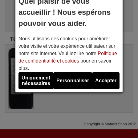
Quel plaisir de vous
i
Recherche Avancée
accueillir ! Nous espérons
Assistant de recherche
pouvoir vous aider.
Nous utilisons des cookies pour améliorer
Télécommandes d'origine Arnould
votre visite et votre expérience utilisateur sur
Télécommande d'origine
notre site internet. Veuillez lire notre
Politique
ARNOULD 209 51
de confidentialité et cookies
pour en savoir
Non disponible
Arnould
plus.
Uniquement
Personnaliser
Accepter
nécessaires
Copyright © Mandis Shop 2026