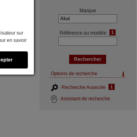
Marque
i
Référence ou modèle
lisateur sur
ur en savoir
epter
Options de recherche
i
Recherche Avancée
Assistant de recherche