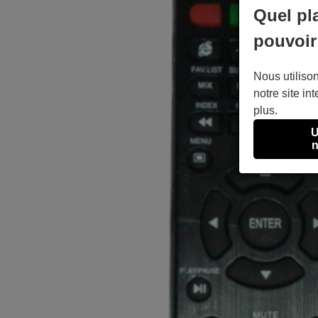
Quel pl
pouvoir
Nous utilison
notre site int
plus.
U
n