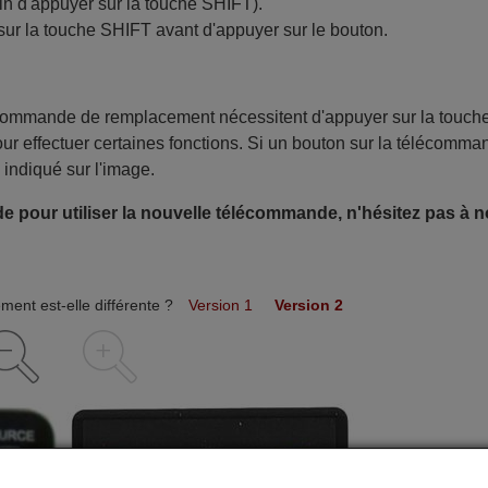
in d'appuyer sur la touche SHIFT).
sur la touche SHIFT avant d'appuyer sur le bouton.
écommande de remplacement nécessitent d'appuyer sur la touch
ur effectuer certaines fonctions. Si un bouton sur la télécomma
 indiqué sur l'image.
e pour utiliser la nouvelle télécommande, n'hésitez pas à 
ent est-elle différente ?
Version 1
Version 2