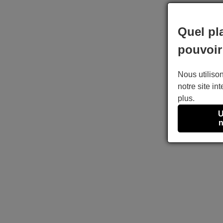
Quel pl
pouvoir
Nous utilison
notre site int
plus.
U
n