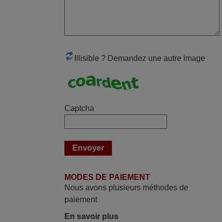
des différentes touches. De plus, elle est
directement utilisable moyennant
l'insertion des 2 piles fournies.
JEAN,
FRANCE
Illisible ? Demandez une autre image
mars 2026
Super Service
Captcha
Mario,
AUTRICHE
mars 2026
Tout bien.
MODES DE PAIEMENT
Pascal,
Nous avons plusieurs méthodes de
FRANCE
paiement
En savoir plus