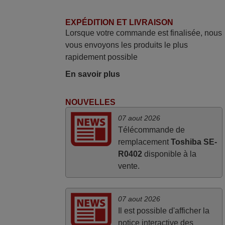
juin 2026
Parfait.. je recommande..!
EXPÉDITION ET LIVRAISON
Lorsque votre commande est finalisée, nous
Joel,
vous envoyons les produits le plus
FRANCE
rapidement possible
En savoir plus
avril 2026
Ravie de voir que ma commande
NOUVELLES
effectuée a 13h30est deja traitée et
07 aout 2026
expédiée Je vous en remercie d’avance
Télécommande de
et attend la réception Encore merci
remplacement
Toshiba SE-
Jacqueline,
R0402
disponible à la
FRANCE
vente.
07 aout 2026
Il est possible d'afficher la
notice interactive des