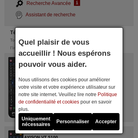
i
Recherche Avancée
Assistant de recherche
Télécommandes de rechange AYISON
Toutes ces télécommandes de remplacement possèdent
Quel plaisir de vous
l'intégralité des fonctions de la télécommande d'origine
accueillir ! Nous espérons
Télécommande équivalente
pouvoir vous aider.
AYISON VT 5100
Disponible en stock
20,50 €
(TVA incluse)
Nous utilisons des cookies pour améliorer
AYISON
votre visite et votre expérience utilisateur sur
Pour VT 5100
notre site internet. Veuillez lire notre
Politique
de confidentialité et cookies
pour en savoir
plus.
Uniquement
Personnaliser
Accepter
nécessaires
Télécommande équivalente
AYISON VT 5100