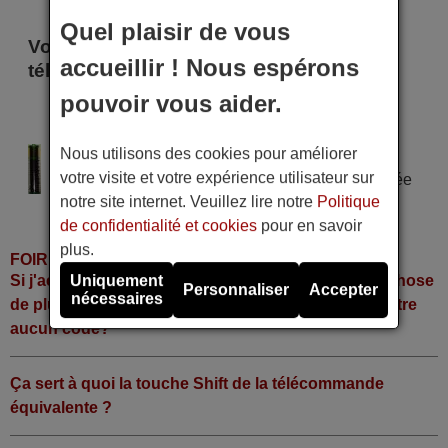
Quel plaisir de vous
Voici certains modèles qui utilisent cette
accueillir ! Nous espérons
télécommande
pouvoir vous aider.
AXITRONIC AD 200
AXITRONIC AD200
Nous utilisons des cookies pour améliorer
Alimentation : 2 piles type AAA
votre visite et votre expérience utilisateur sur
Pile alcaline type AAA LR06 tension 1,5 V utilisée
notre site internet. Veuillez lire notre
Politique
dans la grande majorité de télécommandes.
de confidentialité et cookies
pour en savoir
plus.
FOIRE AUX QUESTIONS
Si j'achète la télécommande, dois-je faire quelque chose
Uniquement
Personnaliser
Accepter
nécessaires
de plus ou fonctionne-t-elle directement sans y mettre
aucun code?
Ça sert à quoi la touche Shift de la télécommande
équivalente ?