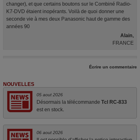
changer), et que certains boutons sur le Combiné Radio-
K7-DVD étaient inopérants. Voilà de quoi donner une
seconde vie à mes deux Panasonic haut de gamme des
années 90
Alain,
FRANCE
mai 2026
Écrire un commentaire
Concerne la télécommande de remplacement pour le
vidéo projecteur Wimius P20. Un avis provisoire avait été
NOUVELLES
émis car le délai de 24h était dépassé, néanmoins j'ai
05 aout 2026
reçu la télécommande au cours du 3ème jour ouvré,
Désormais la télécommande
Tcl RC-833
compatible avec mon besoin. Concernant la
est en stock.
fonctionnalité de la télécommande, le produit tient sa
promesse. Le document permet de connaître facilement
la fonction des différentes touches. De plus, elle est
06 aout 2026
directement utilisable moyennant l'insertion des 2 piles
Il est possible d'afficher la notice interactive