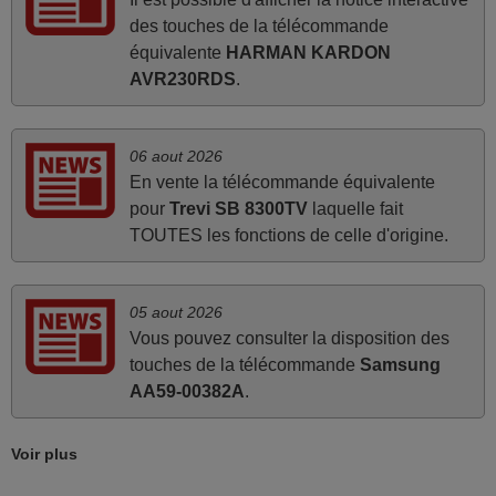
fournies.
des touches de la télécommande
JEAN,
équivalente
HARMAN KARDON
FRANCE
AVR230RDS
.
mars 2026
06 aout 2026
Tout bien.
En vente la télécommande équivalente
Pascal,
pour
Trevi SB 8300TV
laquelle fait
FRANCE
TOUTES les fonctions de celle d'origine.
mars 2026
05 aout 2026
La telecommande fonctionne tres bien, et service rapide
Vous pouvez consulter la disposition des
super.
touches de la télécommande
Samsung
AA59-00382A
.
Frank,
FRANCE
Voir plus
juin 2026