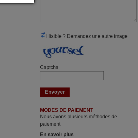
étonnante. Alors que la télécommande
d'origine ne fonctionnait plus
(probablement le LED à changer), et que
certains boutons sur le Combiné Radio-
K7-DVD étaient inopérants. Voilà de quoi
Illisible ? Demandez une autre image
donner une seconde vie à mes deux
Panasonic haut de gamme des années
90
Alain,
Captcha
FRANCE
avril 2026
Ravie de voir que ma commande
effectuée a 13h30est deja traitée et
MODES DE PAIEMENT
expédiée Je vous en remercie d’avance
Nous avons plusieurs méthodes de
et attend la réception Encore merci
paiement
Jacqueline,
En savoir plus
FRANCE