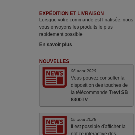
EXPÉDITION ET LIVRAISON
mars 2026
Lorsque votre commande est finalisée, nous
vous envoyons les produits le plus
La telecommande fonctionne tres bien, et
rapidement possible
service rapide super.
Frank,
En savoir plus
FRANCE
NOUVELLES
mars 2026
06 aout 2026
Vous pouvez consulter la
Tout bien.
disposition des touches de
Pascal,
la télécommande
Trevi SB
FRANCE
8300TV
.
05 aout 2026
Il est possible d'afficher la
notice interactive des