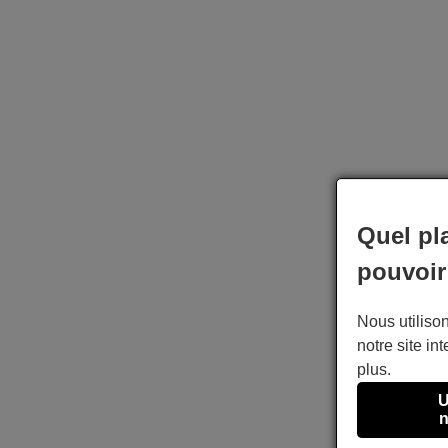
Quel pl
pouvoir
Nous utilison
notre site int
plus.
U
n