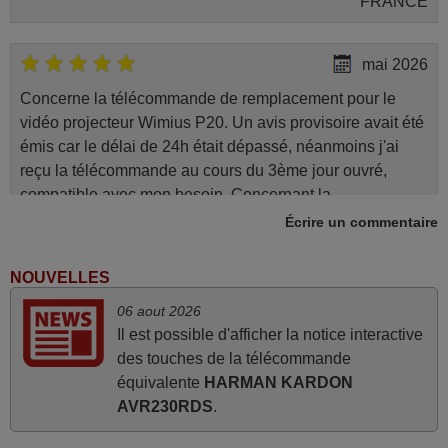
FRANCE
mai 2026
Concerne la télécommande de remplacement pour le
vidéo projecteur Wimius P20. Un avis provisoire avait été
émis car le délai de 24h était dépassé, néanmoins j'ai
reçu la télécommande au cours du 3ème jour ouvré,
compatible avec mon besoin. Concernant la
fonctionnalité de la télécommande, le produit tient sa
Écrire un commentaire
promesse. Le document permet de connaître facilement
la fonction des différentes touches. De plus, elle est
NOUVELLES
directement utilisable moyennant l'insertion des 2 piles
06 aout 2026
fournies.
Il est possible d'afficher la notice interactive
JEAN,
des touches de la télécommande
FRANCE
équivalente
HARMAN KARDON
AVR230RDS
.
mars 2026