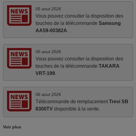
Je suis très content de cet achat. Cette télécommande est
05 aout 2026
d'une efficacité étonnante. Alors que la télécommande
Vous pouvez consulter la disposition des
d'origine ne fonctionnait plus (probablement le LED à
touches de la télécommande
Samsung
changer), et que certains boutons sur le Combiné Radio-
AA59-00382A
.
K7-DVD étaient inopérants. Voilà de quoi donner une
seconde vie à mes deux Panasonic haut de gamme des
années 90
05 aout 2026
Alain,
Vous pouvez consulter la disposition des
FRANCE
touches de la télécommande
TAKARA
VRT-199
.
mars 2026
Super Service
06 aout 2026
Télécommande de remplacement
Trevi SB
Mario,
8300TV
disponible à la vente.
AUTRICHE
Voir plus
mars 2026