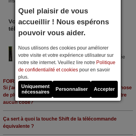
instant !
Quel plaisir de vous
accueillir ! Nous espérons
Voici certains modèles qui utilisent cette
télécommande
pouvoir vous aider.
AVEST NEW RUS
Nous utilisons des cookies pour améliorer
Alimentation : 2 piles type AAA
votre visite et votre expérience utilisateur sur
Pile alcaline type AAA LR06 tension 1,5 V utilisée
notre site internet. Veuillez lire notre
Politique
dans la grande majorité de télécommandes.
de confidentialité et cookies
pour en savoir
plus.
FOIRE AUX QUESTIONS
Uniquement
Si j'achète la télécommande, dois-je faire quelque chose
Personnaliser
Accepter
nécessaires
de plus ou fonctionne-t-elle directement sans y mettre
aucun code?
Ça sert à quoi la touche Shift de la télécommande
équivalente ?