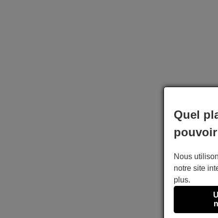
Quel pl
pouvoir
Nous utilison
notre site int
plus.
U
n