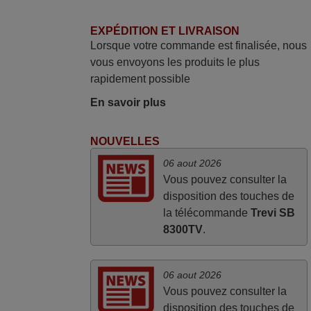
mars 2026
EXPÉDITION ET LIVRAISON
Je suis très content de cet achat. Cette
Lorsque votre commande est finalisée, nous
télécommande est d'une efficacité
vous envoyons les produits le plus
étonnante. Alors que la télécommande
rapidement possible
d'origine ne fonctionnait plus
(probablement le LED à changer), et que
En savoir plus
certains boutons sur le Combiné Radio-
K7-DVD étaient inopérants. Voilà de quoi
NOUVELLES
donner une seconde vie à mes deux
06 aout 2026
Panasonic haut de gamme des années
Vous pouvez consulter la
90
disposition des touches de
Alain,
la télécommande
Trevi SB
FRANCE
8300TV
.
06 aout 2026
Vous pouvez consulter la
disposition des touches de