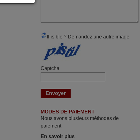
Super Service
Mario,
AUTRICHE
Illisible ? Demandez une autre image
mars 2026
La telecommande fonctionne tres bien, et
service rapide super.
Captcha
Frank,
FRANCE
juin 2026
Parfait.. je recommande..!
MODES DE PAIEMENT
Joel,
Nous avons plusieurs méthodes de
FRANCE
paiement
En savoir plus