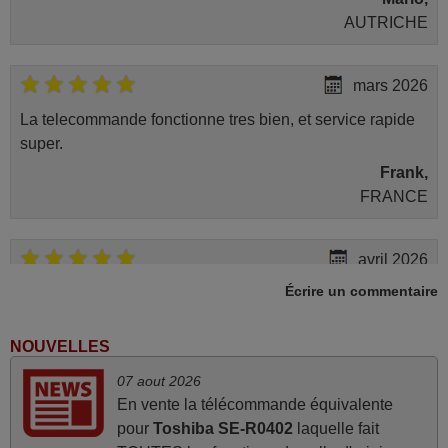
AUTRICHE
mars 2026
La telecommande fonctionne tres bien, et service rapide
super.
Frank,
FRANCE
avril 2026
Écrire un commentaire
Ravie de voir que ma commande effectuée a 13h30est
deja traitée et expédiée Je vous en remercie d’avance et
attend la réception Encore merci
NOUVELLES
Jacqueline,
07 aout 2026
FRANCE
En vente la télécommande équivalente
pour
Toshiba SE-R0402
laquelle fait