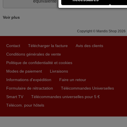
équivalente
Toshiba SE-R0402
.
mai 2026
Concerne la télécommande de remplacement pour le
Voir plus
vidéo projecteur Wimius P20. Un avis provisoire avait été
émis car le délai de 24h était dépassé, néanmoins j'ai
Copyright © Mandis Shop 2026
reçu la télécommande au cours du 3ème jour ouvré,
compatible avec mon besoin. Concernant la
fonctionnalité de la télécommande, le produit tient sa
Contact
Télécharger la facture
Avis des clients
promesse. Le document permet de connaître facilement
Conditions générales de vente
la fonction des différentes touches. De plus, elle est
Politique de confidentialité et cookies
directement utilisable moyennant l'insertion des 2 piles
Modes de paiement
Livraisons
fournies.
Informations d'expédition
Faire un retour
JEAN,
FRANCE
Formulaire de rétractation
Télécommandes Universelles
Smart TV
Télécommandes universelles pour 5 €
Télécom. pour hôtels