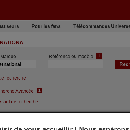
matiseurs
Pour les fans
Télécommandes Universe
NATIONAL
i
Marque
Référence ou modèle
de recherche
i
herche Avancée
stant de recherche
ur vous
aisir de vous accueillir ! Nous espérons
ommande équivalente
Télécommande équivalente