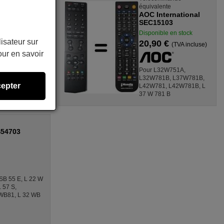
600
équivalente
AOC International
SEC15103
Disponible en stock
lisateur sur
20,90 €
(TVA incluse)
ur en savoir
Pour L32W751A,
L32W781B, L37W781B,
epter
L42W781, L42W781B, L
37 W 781 B
S54703
SB 55 E, L 22 W
 57 S,
WB81, L 32 WB