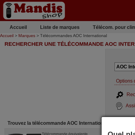
Accueil
Liste de marques
Télécom. pour cli
Accueil
>
Marques
> Télécommandes AOC International
RECHERCHER UNE TÉLÉCOMMANDE AOC INTER
Options 
Rec
Assi
Trouvez la télécommande AOC International parfaite po
Quel pl
Télécommande équivalente
Téléc